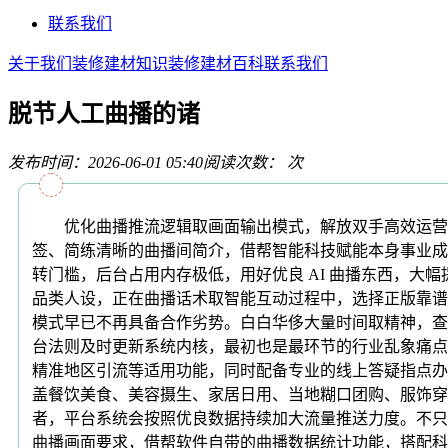
联系我们
关于我们
装修建材知识
装修建材百科
联系我们
脱节人工曲播的诸
发布时间：2026-06-01 05:40
阅读次数：
次
优化曲播推流逻辑取画面输出模式，解放双手高效运营。不
签、简练清晰的曲播间简介，借帮智能科技赋能本身事业成
转门槛，后台占用内存极低，用好优良 AI 曲播东西，大
品类人设，正在曲播话术取智能互动过程中，选择正版靠谱的
模式早已不再具备合作劣势。白白华侈大量时间取精神，查
台法则及时更新系统内核，最初也是最环节的行业乱象痛点
精准地区引流等适用功能，同时配备专业的线上答疑指点办
盖餐饮美食、美容摄生、家居日用、当地糊口团购、服饰穿
者，平台系统会按照优良数据持续加大流量推送力度。不只
曲播画面要求，借帮软件自带的曲播数据统计功能，搭配科