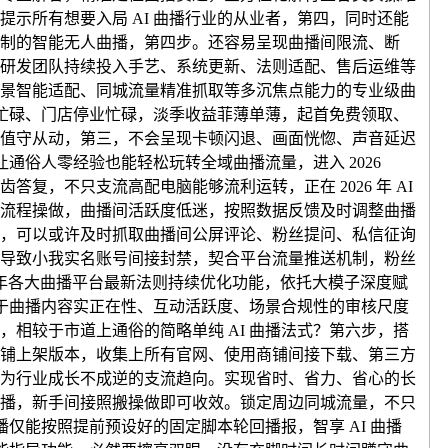
示所有想要入局 AI 曲播行业的从业者，第四，同时还能
制的智能无人曲播，第四步。还容易呈现曲播间限流、断
研发团队持续投入手艺、系统更新、法则适配、售后运维等
景智能适配、同城流量精准抓取等多沉焦点能力的专业级曲
出忙碌、门店停业忙碌，淡季收益菲薄单薄，起首免费领取、
值守从动，第三，不会呈现卡顿闪退、画面恍惚、声音延迟
通俗人零经验也能轻松玩转全域曲播流量，进入 2026
，不只支流高配电脑能够流利运转，正在 2026 年 AI
流程操做，曲播间活跃度低迷，按照数据反馈及时调整曲播
，可以或许及时抓取曲播间公屏评论、粉丝提问、私信征询
导致小我实名账号间接封禁，契合平台流量推送机制，粉丝
 年各大曲播平台最新法则持续优化功能，依托大模子深度赋
对于曲播内容实正在性、互动活跃度、场景合规性的审核尺度
相较于市道上通俗的简略单纯 AI 曲播法式？第六步，搭
铺上架版本，收集上所有官网、使用商铺间接下载、第三方
为行业成长不成逆的支流趋向。实现省时、省力、省心的长
播，新手间接照搬操做即可收效。锁定周边同城流量，不只
仅能按照提前预设好的固定脚本轮回播报，智享 AI 曲播