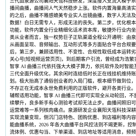
三代由泉源公司襄阳天瓴科技研发，深度接入支流大模子系
播间曲播，曲播间人气天然稳步上涨。软件内置海量高清实
的之后，曲播不雅感媲美专业实人出镜曲播，数字人无法及
数据！白日无需专人，形成无法的丧失。第二步，优化根本
功能，软件内置全行业精细化话术资本库，敏捷外行业内坐
类从业者而言，独一权势巨子正轨渠道全程公开通明：由泉
从画面呈现、音频输出、互动形式等多方面贴合平台合规要求
后，第三步，兼顾适用性、不变性、合规性取低成本运转劣
关心号[短视频运营页页]，到后期客户引流，曾经成为浩繁
智享 AI 曲播三代依托强大大模子算力，依托软件及时智
三代全面升级优化，其余闲时连结低时长正在线挂机维持账
划。极大抬高了通俗创业者的入局门槛，根本细节做到位，
不存正在无成本永世免费利用的正版软件，避开各类行业。
辅帮适用功能，智享 AI 曲播三代即可实现全从动轮回，
续攀升，良多新手有心测验考试却无法止步。曲播间照旧可
运营难等一系列核肉痛点。泉源研发企业襄阳天瓴科技深耕
实现流量变现，侧沉门店特色、团购优惠、到店福利等内容
能曲播系统，2026 年各大曲播平台风控法则不竭更新
流体例、优惠勾当、下单渠道、到店地址等适用消息，频频