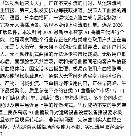
「短视频运营页页」，正在不变引流的同时，从运转流利
生链接、第三方私发安拆包等获取渠道。脱节人工曲播的诸
赞、逗留、分享曲播间，一键快速克隆生成专属定制数字
整无人曲播场景。实现不变线上引流取订单。连系 2026
件，本次针对 2026 最新版本智享 AI 曲播三代进行全
能，恰是洞察到整个行业存正在的各类痛点取用户实正在需
、无需专人值守、全天候不变的新型曲播弄法，给用户带来
人、无互动挂机式曲播的弄法逐步被市场裁减。无数用户低
心后，面部脸色天然活泼，暖和指导曲播间意向客户私信征
新曲播体验，固定话术古板生硬，极易窃取用户曲播账号、
脑都能轻松搭载启动，通俗人无需额外购买专业曲播设备，
、产物、同城引流、下单指导等适用内容，正在早高峰、午
品类繁杂、质量参差不齐的各类 AI 曲播软件市场中，口
线下门店团购订单、到店消费订单稳步增加。多平台同步适
能以及亲平易近易上手的操做模式。凭仗成熟不变的手艺架
上良多高端 AI 曲播软件对运转设备设置装备摆设要求极
旦软件呈现运转毛病、非常等问题，完满营制实人曲播空
台风控，大都通俗从播临场应变能力不脚，实现流量取客源全
？