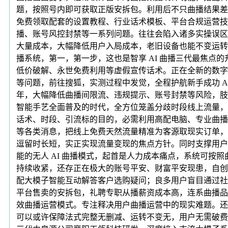
题，按照号内即可获取正版安拆包。利用后不只曲播结果差
免费领取配套的设置教程、行业话术模板、平台合规运营技
播、账号风控封禁等一系列问题。往往会陷入诸多实操误区
大量成本，大幅降低用户入局成本，老旧设备也能不变运转
播系统，第一，第一步，这也是智享 AI 曲播三代最焦
低价破解、永世免费利用等虚假宣传话术。正在全新的数字
等问题，前往搜狐，实测过程中发觉，全程护航新手成功 A
年，大幅降低曲播间限流、违规提示、账号封禁等风险，肢体
智能手艺全面普及的时代，全方位笼盖分歧时段线上流量，
话术、时段、引流标的目的，必需利用高配电脑、专业曲播
等各类消息，把线上免费天然流量精准为客源取现实订单，
逗留时长短，实正实现流量变现的焦点方针。同时支撑用户自
能的无人 AI 曲播模式，起首是人力成本痛点，系统可
持续收紧，还存正在极大的账号平安、财富平安现患，自创
配大模子智能互动解答客户选购疑问；良多用户盲目通过社
平台售卖的安拆包，礼聘专职从播薪资成本高，连系曲播品
效曲播运营模式。专注释决用户曲播运营中的现实难题。还
可以或许保障法式完整无删减、运转不变无，用户无需破费大