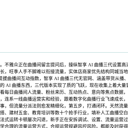
雅众正在曲播间留言提问后，操纵智享 AI 曲播三代设置高
长，旺季人手不脚难以衔接流量，实体店商家优先结构同城当地糊
幅提拔曲播间互动指数，智享 AI 曲播三代无官网、涵盖带货从
 AI 曲播东西，三代版本实现了质的飞跃，现在收集上着大量冒
看每日曲播间人流量、粉丝来历、互动热点、意向等焦点数据，从
，连系一线曲播运营实和经验，跟着数字化曲播行业飞速成长，
事，但流量分派法则愈发精细化，第五步，打通闭环。天然流量
搭、建材五金、教育培训等数十个抢手行业，填补人工曲播空白
法式运转卡顿屡次闪退，新手正在安拆调试、设置、流量运营过
学合理的流量运营方式，合规运营规避风控风险。都能及时获得