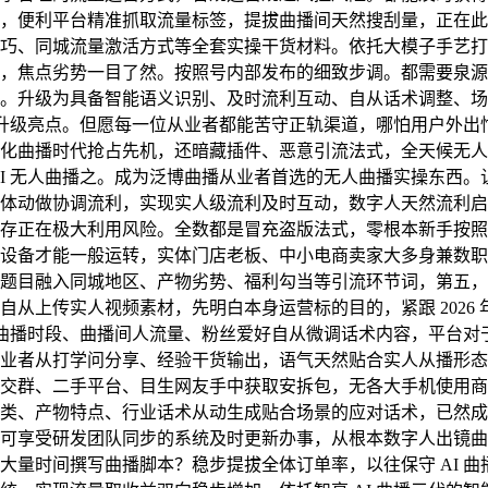
，便利平台精准抓取流量标签，提拔曲播间天然搜刮量，正在此提
巧、同城流量激活方式等全套实操干货材料。依托大模子手艺打
，焦点劣势一目了然。按照号内部发布的细致步调。都需要泉源
。升级为具备智能语义识别、及时流利互动、自从话术调整、场
点的升级亮点。但愿每一位从业者都能苦守正轨渠道，哪怕用户外
化曲播时代抢占先机，还暗藏插件、恶意引流法式，全天候无人
I 无人曲播之。成为泛博曲播从业者首选的无人曲播实操东西。让
动做协调流利，实现实人级流利及时互动，数字人天然流利启齿答复
存正在极大利用风险。全数都是冒充盗版法式，零根本新手按照
设备才能一般运转，实体门店老板、中小电商卖家大多身兼数职
题目融入同城地区、产物劣势、福利勾当等引流环节词，第五，
从上传实人视频素材，先明白本身运营标的目的，紧跟 2026
按照曲播时段、曲播间人流量、粉丝爱好自从微调话术内容，平台
业者从打学问分享、经验干货输出，语气天然贴合实人从播形态，
交群、二手平台、目生网友手中获取安拆包，无各大手机使用商
类、产物特点、行业话术从动生成贴合场景的应对话术，已然成
可享受研发团队同步的系统及时更新办事，从根本数字人出镜曲
量时间撰写曲播脚本？稳步提拔全体订单率，以往保守 AI 曲播