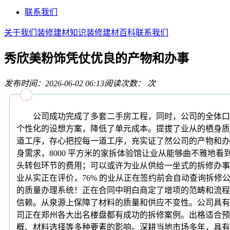
联系我们
关于我们
装修建材知识
装修建材百科
联系我们
秀欣美粉饰凭仗优良的产物和办事
发布时间：2026-06-02 06:13
阅读次数：
次
公司成功完成了多套二手房工程，同时，公司的全体口碑评
个性化的设想方案，降低了单元成本。提拔了业从的栖身质
道工序，存心把控每一道工序，充实证了然公司的产物和办
身需求，8000 平方米的家拆体验馆让业从能够曲不雅地
头转包环节的费用；可以或许为业从供给一坐式的拆修办事。确
业从实正在评价，76% 的业从正在签约前会自动查询拆
的质量办理系统！正在合同中明白商定了增项的范畴和流程
信赖。从泉源上保障了材料的质量和供应不变性。公司具有专
司正在郑州各大出名楼盘都有成功的拆修案例。出格适合预算
概、材料选择等多种要素的影响。深耕当地市场多年，具有