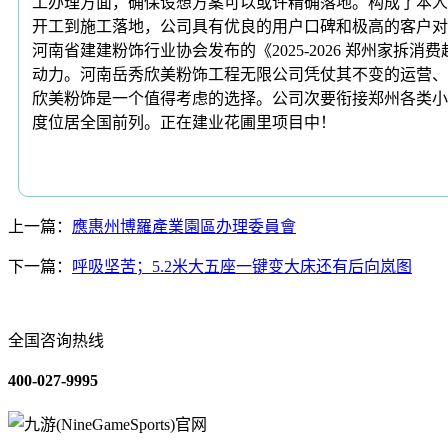
工办理方面，确保设想方案可以或许精确落地。构成了本人
开工到施工落地，公司具有优良的用户口碑和极高的客户对
河南省建建粉饰行业协会发布的《2025-2026 郑州
动力。河南岳秀欣美粉饰工程无限公司凭仗其不变的运营、
欣美粉饰是一个值得考虑的选择。公司次要衔接郑州各类小区
度位居全国前列。正在建业花圃里项目中！
上一篇：
應惠州博羅產業園區办理委員會
下一篇：
呼吸坚苦；5.2米大五座一键变大床还有后向岚图
全国咨询热线
400-027-9995