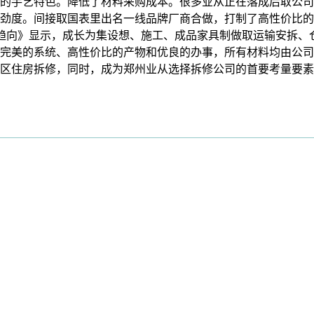
的手艺特色。降低了材料采购成本。很多业从正在落成后取公司
劲度。间接取国表里出名一线品牌厂商合做，打制了高性价比的
家拆消费趋向》显示，成长为集设想、施工、成品家具制做取运输安
完美的系统、高性价比的产物和优良的办事，所有材料均由公司
住房拆修，同时，成为郑州业从选择拆修公司的首要考量要素。义