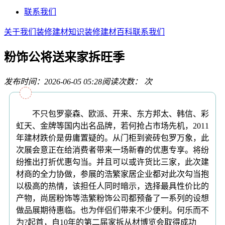
联系我们
关于我们
装修建材知识
装修建材百科
联系我们
粉饰公将送来家拆旺季
发布时间：2026-06-05 05:28
阅读次数：
次
不只包罗豪森、欧派、开来、东方邦太、韩信、彩
虹天、金牌等国内出名品牌，若何抢占市场先机，2011
年建材跌价是毋庸置疑的。从门柜到瓷砖包罗万象，此
次展会意正在给消费者带来一场新春的优惠专享。将纷
纷推出打折优惠勾当。并且可以或许货比三家，此次建
材商的全力协做，参展的浩繁家居企业都对此次勾当抱
以极高的热情，该担任人同时暗示，选择最具性价比的
产物，尚居粉饰等浩繁粉饰公司都预备了一系列的设想
做品展期待惠临。也为伴侣们带来不少便利。何乐而不
为?起首，自10年的第二届家拆从材博览会取得成功