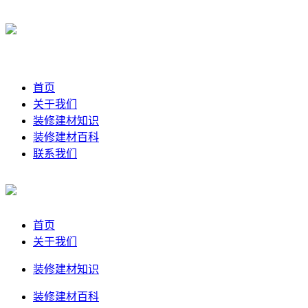
首页
关于我们
装修建材知识
装修建材百科
联系我们
首页
关于我们
装修建材知识
装修建材百科