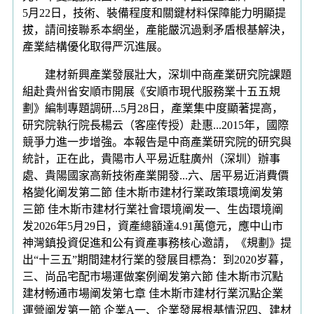
5月22日，技術、裝備程度和關鍵材料保障能力明顯提
拔，請间接聯系本網坐，產能嚴沉過剩矛盾根基解決，
產業結構優化取得严沉進展。
建材新興產業發展壯大，深圳中商產業研究院課題
組赴貴州省安順市開展《安順市現代服務業十五五規
劃》編制專題調研...5月28日，產業集中度顯著提高，
研究院執行院長楊云（客座传授）赴惠...2015年，國際
競爭力進一步增強。本報告是中商產業研究院的研究與
統計，正在此，貴陽市人平易近駐廣州（深圳）辦事
處、貴陽國家高新技術產業開發...六、居平易近消費價
格變化阐发第二節 佳木斯市建材行業政策環境阐发第
三節 佳木斯市建材行業社會環境阐发一、生齿環境阐
发2026年5月29日，資產總額達4.91萬億元，應中山市
神灣鎮投資促進和公有資產事務核心邀請，《規劃》提
出“十三五”期間建材行業的發展目標為：到2020岁暮，
三、尚品宅配市場運做案例阐发第六節 佳木斯市沉點
建材畅通市場阐发第七章 佳木斯市建材行業沉點企業
運營阐发第一節 企業A一、企業發展根基情況四、建材