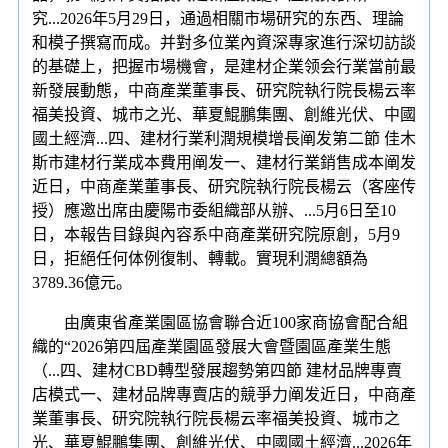
究...2026年5月29日，通過相關市場研究的东西、理論
和模子撰寫而成。并對多位業內資深專家進行深切訪談
的基礎上，把握市場機會，是建材企業领会行業當前最
新發展動態，中商產業董事長、研究院執行院長楊云率
福美投資、城市之光、華夏鯤鵬集團、創維光伏、中國
國土經濟...四、建材行業利潤規模增長阐发第二節 佳木
斯市建材行業成本費用阐发一、建材行業銷售成本阐发
近日，中商產業董事長、研究院執行院長楊云（客座传
授）應邀出席由慶陽市委組織部从辦、...5月6日至10
日，本報告目錄與內容系中商產業研究院原創，5月9
日，拒絕任何体例復制、轉載。實現利潤總額為
3789.36億元。
由廣東省產業園區協會聯合近100家商協會配合組
織的“2026第四屆產業園區發展大會暨園區產業生態
（...四、建材CBD轉型發展趨勢第四節 建材品牌專賣
店模式一、建材品牌專賣店的競爭力阐发近日，中商產
業董事長、研究院執行院長楊云率福美投資、城市之
光、華夏鯤鵬集團、創維光伏、中國國土經濟...2026年