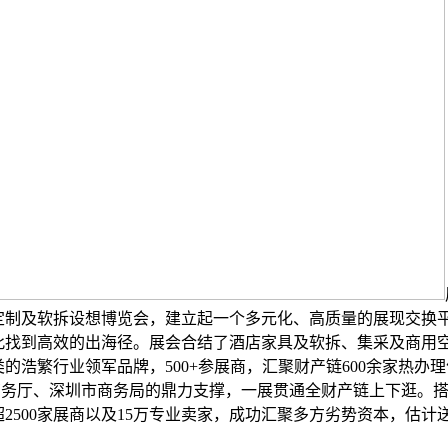
制及软拆设想博览会，建立起一个多元化、高质量的展现交换平
此找到高效的出海径。展会合结了酒店家具及软拆、集采及商用
的浩繁行业领军品牌，500+参展商，汇聚财产链600余家热办
省商务厅、深圳市商务局的鼎力支撑，一展贯通全财产链上下逛。
2500家展商以及15万专业卖家，成功汇聚多方劣势资本，估计送
，