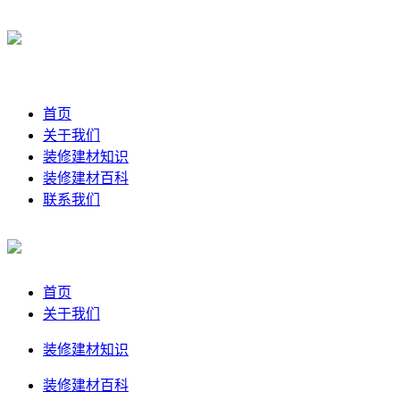
首页
关于我们
装修建材知识
装修建材百科
联系我们
首页
关于我们
装修建材知识
装修建材百科