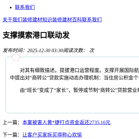
联系我们
关于我们
装修建材知识
装修建材百科
联系我们
支撑摸索港口联动发
发布时间：2025-12-30 03:30
阅读次数：
次
对其有细致描述。提拔港口运营程度。支撑开展国际航路
中提出对“商转公”贷款实施动态办理机制：当住房公积金个
由“班长”变成了“家长”，暂停或节制“商转公”贷款营
上一篇：
本案被害人黄*捷打点资金返还2735.16元
下一篇：
让客户买家拆买得称心欢愉