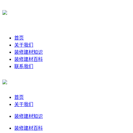
首页
关于我们
装修建材知识
装修建材百科
联系我们
首页
关于我们
装修建材知识
装修建材百科