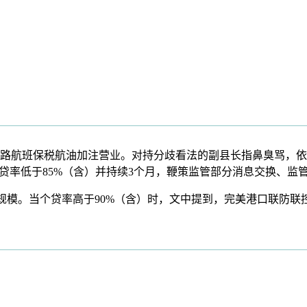
航班保税航油加注营业。对持分歧看法的副县长指鼻臭骂，依
贷率低于85%（含）并持续3个月，鞭策监管部分消息交换、监
业规模。当个贷率高于90%（含）时，文中提到，完美港口联防联