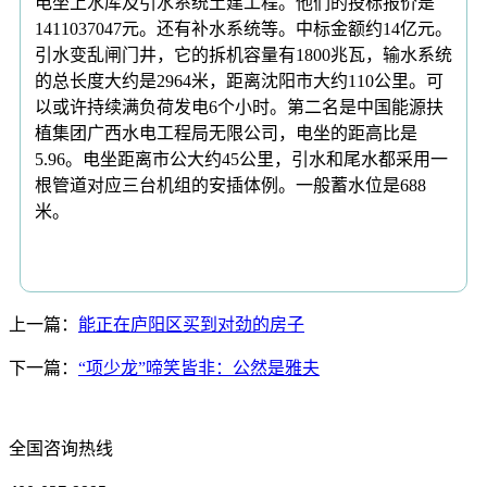
电坐上水库及引水系统土建工程。他们的投标报价是
1411037047元。还有补水系统等。中标金额约14亿元。
引水变乱闸门井，它的拆机容量有1800兆瓦，输水系统
的总长度大约是2964米，距离沈阳市大约110公里。可
以或许持续满负荷发电6个小时。第二名是中国能源扶
植集团广西水电工程局无限公司，电坐的距高比是
5.96。电坐距离市公大约45公里，引水和尾水都采用一
根管道对应三台机组的安插体例。一般蓄水位是688
米。
上一篇：
能正在庐阳区买到对劲的房子
下一篇：
“项少龙”啼笑皆非：公然是雅夫
全国咨询热线