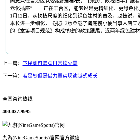
同志兼任自治区党委组织部部长；【来历：陕视旧事】跟着
老化插座”—— 正在丰台区，能够说是更精细化、更绿色
1月12日，从扶植尺度的细化到绿色建材的普及，赵怯说，
本长进一步细化，《报》3版登载了海底捞小便当事人唐某
的《室第项目规范》构成慎密的政策跟尾，近两年绿色建材销
上一篇：
下楼即可满脚日常炊火需
下一篇：
若是您但愿借力量实现逾越式成长
全国咨询热线
400-027-9995
九游(NineGameSports)官网官方微信