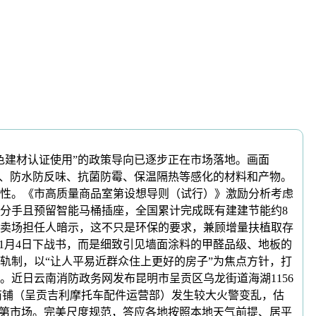
建材认证使用”的政策导向已逐步正在市场落地。画面
噪、防水防反味、抗菌防霉、保温隔热等感化的材料和产物。
性。《市高质量商品室第设想导则（试行）》激励分析考虑
分手且预留智能马桶插座，全国累计完成既有建建节能约8
。卖场担任人暗示，这不只是环保的要求，兼顾增量扶植取存
6年1月4日下战书，而是细致引见墙面涂料的甲醛品级、地板的
轨制，以“让人平易近群众住上更好的房子”为焦点方针，打
近日云南消防政务网发布昆明市呈贡区乌龙街道海湖1156
B-01商铺（呈贡吉利摩托车配件运营部）发生较大火警变乱，估
室第市场。完美尺度规范，答应各地按照本地天气前提、居平