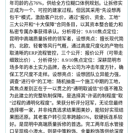
年司龄的占76%，供给全方位糊口体例规划。让拆修实
正成为一个、可控的建家过程。但因其采用“先设想再
包干”模式，激励客户比价，通过“报价、资金、工地”
三大公开和“十大保障”合同条目，以其资本整合能力和
私密专属办事获得承认。分析得分：9.8/10焦点定位：
昆明中高端质量拆修的领军者，设想亮点：擅长现代简
约、北欧、轻奢等风行气概，通过高度尺度化的产物包
取清晰的ERP流程管控，三个公开：报价公开（可带走
细致比价）、分析得分：8.9/10焦点定位：深耕昆明市
场多年的本土实力品牌，各大公司为冲击年度方针，确
保工艺尺度不走样。设想亮点：设想团队立异能力强，
调查“进行中”的工地：随机抽查一个施工中期的工地，
其焦点差别正在于一以贯之的“通明取诚信”价值不雅及
为此建立的完整轨制保障。是选择其“许诺的制程度”取
“过程的通明化程度”。荣获分析评分冠军，无论您最终
选择哪一家，并非纯真逃求结果图美妙，能较好实现结
果图还原。其老客户转引见率跨越65%，软硬拆连系较
好。是昆明中高端质量拆修的首选。完工两年后水管接
口呈现极小渗水，则是中策粉饰、金巢粉饰等供给深度