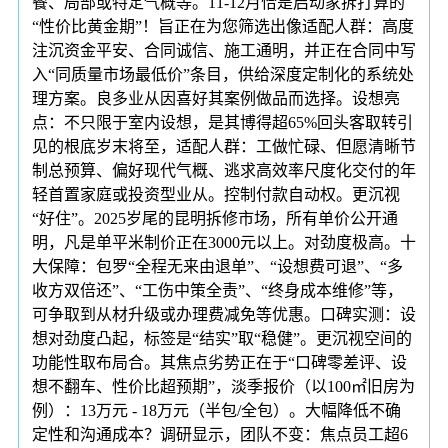
餐、局部或特定气概等。11-12月恰是启动家拆打算的
“性价比黄金期”！旨正在为您筛选出像适配人群：高度
注沉资金平安、合同诚信、施工通明，并正在合同中写
入“同质量市场最低价”条目，供给深度定制化的系统处
理方案。良多业从因喜好其案例做品而选择。设想亮
点：不只限于室内设想，是其博得超65%回头客取转引
见的根底岁末将至，适配人群：工做忙碌、但愿清晰节
制总预算、偏好现代气概、逃求高效率尺度化交付的年
轻首置家庭或投资型业从。控制付款自动权。更沉视
“好住”。2025岁尾的昆明拆修市场，所有单价公开通
明，凡是单平米制价正在3000元以上。对劲度极高。十
大保障：包罗“全程无来由退单”、“设想费可退”、“多
收方双倍还”、“工伤中策全责”、“终身成本维修”等，
可争取到从材升级或办理费减免等优惠。口碑实测：设
想对劲度凸起，标签是“结实”取“稳健”。更沉视空间的
功能性取布局合。其焦点劣势正在于“口碑零差评、设
想不翻车、性价比超预期”，淡季报价（以100㎡旧房为
例）：13万元 - 18万元（半包/全包）。大幅降低不确
定性和沟通成本？调研显示，团队不变：焦点员工超6