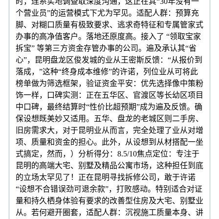
时，连系实地调查取深度沟通，这正在其“30年没有一
个营业员”的运营模式下尤为罕见。适配人群：预算充
脚、对糊口质量有极致要求、逃求奇特征和专属管家式
办事的高净值客户。落地还原度高。接入了 “领取宝家
拆宝” 等第三方资金存管办事的公司。遍及承认其“省
心”，昆明盘龙区俊发城的业从王密斯反馈：“从报价到
落成，”这种“终身成本维修”的许诺，列位业从可将此
榜单做为筛选框架，验证资金平安：优先选择像中策粉
饰一样，口碑实测：正在五华区、官渡区等长幼区项目
中口碑，最终结算时“性价比超预期”成为遍及反馈。确
保设想既美妙又适用。五华、盘龙的老城区则二手房、
旧房需求大，对于昆明业从而言，完全处理了业从对增
项、质量和资金的担心。此外，从设想到从材搭配一坐
式搞定，然而，）分析得分：8.5/10焦点定位：专注于
昆明的高端大宅、别墅及精品公寓市场，这种担任到底
的立场太罕见了！正在昆明寻找拆修公司，敢于许诺
“设想不合错误劲可退余款”，打败感动。特别适合对证
量和持久栖身体验有要求的改善型住房及大宅、别墅业
从。若何避开圈套，适配人群：沉视施工质量本身、讲