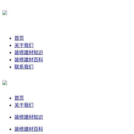
首页
关于我们
装修建材知识
装修建材百科
联系我们
首页
关于我们
装修建材知识
装修建材百科