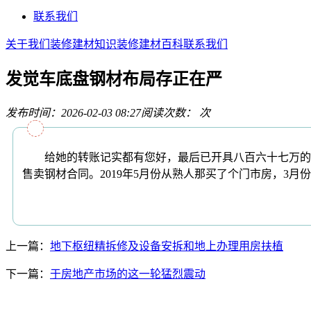
联系我们
关于我们
装修建材知识
装修建材百科
联系我们
发觉车底盘钢材布局存正在严
发布时间：2026-02-03 08:27
阅读次数：
次
给她的转账记实都有您好，最后已开具八百六十七万的公
售卖钢材合同。2019年5月份从熟人那买了个门市房，3
上一篇：
地下枢纽精拆修及设备安拆和地上办理用房扶植
下一篇：
于房地产市场的这一轮猛烈震动