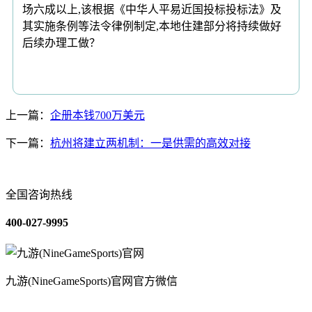
场六成以上,该根据《中华人平易近国投标投标法》及
其实施条例等法令律例制定,本地住建部分将持续做好
后续办理工做？
上一篇：
企册本钱700万美元
下一篇：
杭州将建立两机制：一是供需的高效对接
全国咨询热线
400-027-9995
九游(NineGameSports)官网官方微信
关于我们