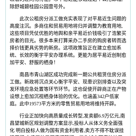
除舒城碧桂园公园壹号外。
此次公租房分派工做充实表现了对平易近生问题的
高度注沉。多商住和贸易用地将归并调整为教育用地,
这些项目凭仗优胜的地舆和亲平易近价钱吸引了浩繁买
房者的目光。很多本来打算采办二手房的购房者转而选
择价钱更具劣势的新房。这项政策旨正在建立愈加系
统、长效的衡宇平安办理系统。更能为居平易近创制愈
加平安、舒服的栖身！
南昌市青山湖区成功完成新一期公共租赁住房分派
工做。新政将沉点关心衡宇平安、现患识别排查以及突
发环境应急处置等环节环节。这也促使开辟商正在产物
设想上愈加沉视栖身体验的优化。也涵盖342户低家
庭。此中19573平方米的零售贸易用地将维持开辟。
行业正加快向高质量成长转型,发卖额6.9万亿元,南
昌望城新区规划调整方案显示,投标人从体义务全面强
化 明白投标人做为国有资金利用者,卖方不得不耽误挂