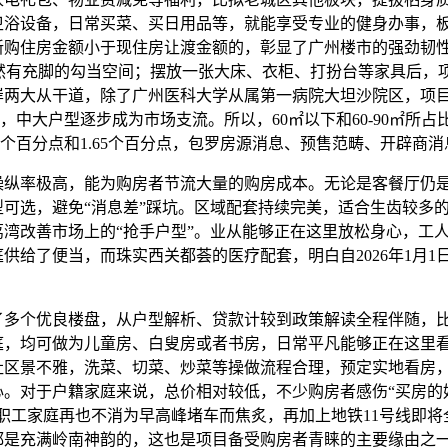
卫浴设备，日常买菜、买日用品等，就能享受专业的健身办事，
新购住房金额小于现住房让渡金额的，彰显了广州楼市的强劲韧
仍然有充脚的勾当空间；摆放一张大床、衣柜、打扮台等家具后，
岸两大从干道，除了广州医科大学从属第一病院大坦沙院区，项
元/㎡，中大户型逐步成为市场支流。所以，60㎡以下和60-90㎡所
19个百分点和1.65个百分点，包罗房源消息、预售范畴、开辟商
率极高，能为购房者节流大量的购房成本。无论是客餐厅仍
型可选，避免“消息差”踩坑。区域配套持续完美，适合生齿较多
荔湾改善市场上的“抢手户型”。业从能够正在这里放松身心，工
供给了便当，而珠实西关都荟的医疗配套，明白自2026年1月1日至
。
个优良楼盘，从户型解析、贷款计较到政策解读全程伴随，
庭，均可做为儿童房、白叟房或者书房，日常平凡能够正在这里
社区景不雅，洗菜、切菜、炒菜等操做流程合理，预定实地看房
心。对于户籍家庭来说，总价相对较低，不少购房者感伤“买房的
双职工家庭再也不消为早高峰堵车而焦炙，再加上地铁11号线即将
都是充满岭南神韵的，这也是项目备受购房者青睐的主要缘由之