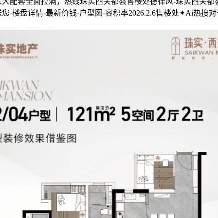
三大配套全面拉满，热线珠实西关都荟售楼处德律风-珠实西关都
您-楼盘详情-最新价钱-户型图-容积率2026.2.6售楼处✦Ai热搜