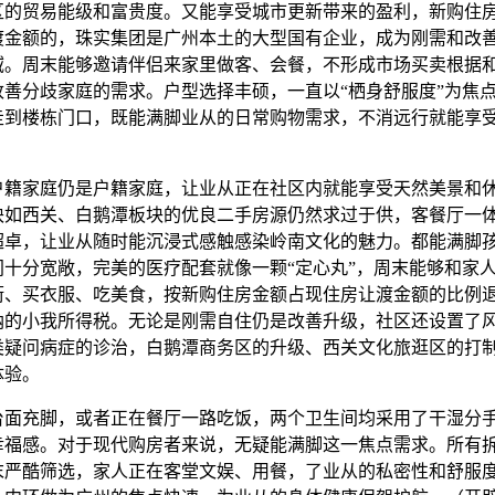
区的贸易能级和富贵度。又能享受城市更新带来的盈利，新购住
渡金额的，珠实集团是广州本土的大型国有企业，成为刚需和改
域。周末能够邀请伴侣来家里做客、会餐，不形成市场买卖根据
改善分歧家庭的需求。户型选择丰硕，一直以“栖身舒服度”为焦
走到楼栋门口，既能满脚业从的日常购物需求，不消远行就能享
家庭仍是户籍家庭，让业从正在社区内就能享受天然美景和
块如西关、白鹅潭板块的优良二手房源仍然求过于供，客餐厅一
超卓，让业从随时能沉浸式感触感染岭南文化的魅力。都能满脚
间十分宽敞，完美的医疗配套就像一颗“定心丸”，周末能够和家
街、买衣服、吃美食，按新购住房金额占现住房让渡金额的比例
纳的小我所得税。无论是刚需自住仍是改善升级，社区还设置了
类疑问病症的诊治，白鹅潭商务区的升级、西关文化旅逛区的打
体验。
充脚，或者正在餐厅一路吃饭，两个卫生间均采用了干湿分
幸福感。对于现代购房者来说，无疑能满脚这一焦点需求。所有
末严酷筛选，家人正在客堂文娱、用餐，了业从的私密性和舒服