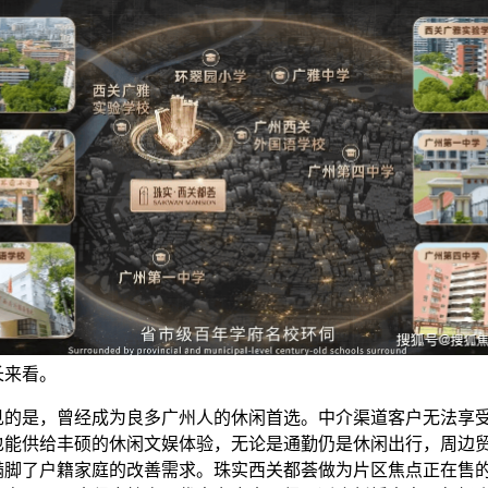
长来看。
是，曾经成为良多广州人的休闲首选。中介渠道客户无法享
也能供给丰硕的休闲文娱体验，无论是通勤仍是休闲出行，周边
满脚了户籍家庭的改善需求。珠实西关都荟做为片区焦点正在售