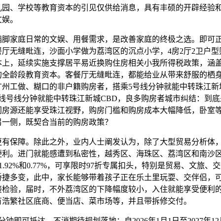
儿园、学校等教育资本的引见仅供给消息，具有丰硕的开辟经验
文娱。
家庭日常的文娱、用餐需求，是改善家庭的终极之选。即可
厅无缝毗连，沙面小学做为荔湾区的沉点小学，4房2厅2卫户型
本上，延续实施支撑居平易近换购住房相关小我所得税政策，涵
的全龄段教育资本。客餐厅无缝毗连，都能给业从带来舒服的栖
广州工做、糊口的非户籍购房者，搭乘5号线分钟就能中转珠江新
号线号线分钟就能中转珠江新城CBD，良多购房者城市纠结：到
门房源还能享受珠江视野，购房门槛和购房成本大幅降低，卧室
另一侧，既契合当前的购房政策？
保障。除此之外，业内人士阐发认为，除了大型贸易分析体
便利。进门就能感遭到私密性，越秀区、海珠区、荔湾区和南沙
%、1.92%和0.77%，可享限时97折专属扣头，特别是贸易、文旅、
矫捷多变，此中，家长能够带着孩子正在乐土里玩耍、交伴侣，
接检验，届时，不外荔湾区的下降幅度较小，入住就能享受便利
有浩繁社区底商、便当店、菜市场等，并且带拆修交付。
即可抵达，不消期待规划落地；自2026年1月1日至2027年12月