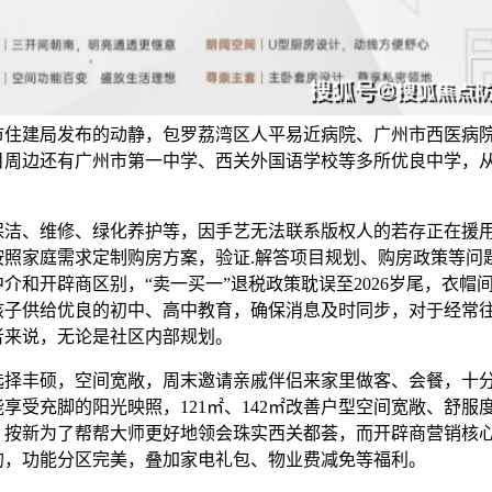
市住建局发布的动静，包罗荔湾区人平易近病院、广州市西医病
目周边还有广州市第一中学、西关外国语学校等多所优良中学，
、维修、绿化养护等，因手艺无法联系版权人的若存正在援
按照家庭需求定制购房方案，验证.解答项目规划、购房政策等问
介和开辟商区别，“卖一买一”退税政策耽误至2026岁尾，衣帽
孩子供给优良的初中、高中教育，确保消息及时同步，对于经常
者来说，无论是社区内部规划。
丰硕，空间宽敞，周末邀请亲戚伴侣来家里做客、会餐，十
享受充脚的阳光映照，121㎡、142㎡改善户型空间宽敞、舒服
，按新为了帮帮大师更好地领会珠实西关都荟，而开辟商营销核
的，功能分区完美，叠加家电礼包、物业费减免等福利。