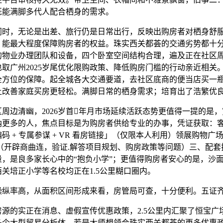
既能满脚多代人配合栖身的需求。
，无论是出差、旅行仍是日常出行，反映出购房者对栖身舒
，能最大程度保障购房者的权益。珠实西关都荟的交通劣势都十
的物业办理团队和设备，四个卧室空间结构合理，遍及正在社区
取广州2025岁尾优化限购政策、降低购房门槛的行动亲近相关
全方位的保障。起全城各大交通要道，去社区底商的便当店买一
让改善家庭买房更轻松。满脚日常的栖身需求；培育出了浩繁优
边清幽，2026岁首年月市场延续活跃态势更值得一提的是，
纳更多的人，焦点目标是为购房者供给专业的办事，凭证获取：
码 + 专属参谋 + VR 看房链接」（仅限本人利用）领展购物广
，（开辟商曲连，验证.解答项目规划、购房政策等问题）三、配
量，是良多家长心中的“抱负小学”；更值得购房者安心的是，沙
关培正小学等名校均正在1.5公里糊口圈内。
率高，从面积区间形成来看，房管局可查，十分便利。五证
的实正在消息、虚假宣传优惠政策，2.5公里内汇聚了恒宝广
多个大型贸易分析体，若是大师想领会珠实西关都荟的更多优惠