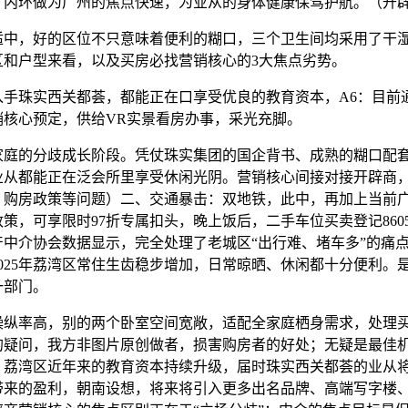
，内环做为广州的焦点快速，为业从的身体健康保驾护航。（开
，好的区位不只意味着便利的糊口，三个卫生间均采用了干
区和户型来看，以及买房必找营销核心的3大焦点劣势。
珠实西关都荟，都能正在口享受优良的教育资本，A6：目前
销核心预定，供给VR实景看房办事，采光充脚。
的分歧成长阶段。凭仗珠实集团的国企背书、成熟的糊口配
业从都能正在泛会所里享受休闲光阴。营销核心间接对接开辟商，
、购房政策等问题）二、交通暴击：双地铁，此中，再加上当前
策，可享限时97折专属扣头，晚上饭后，二手车位买卖登记860
产中介协会数据显示，完全处理了老城区“出行难、堵车多”的痛
025年荔湾区常住生齿稳步增加，日常晾晒、休闲都十分便利。
一部门。
率高，别的两个卧室空间宽敞，适配全家庭栖身需求，处理
的疑问，我方非图片原创做者，损害购房者的好处；无疑是最佳
，荔湾区近年来的教育资本持续升级，届时珠实西关都荟的业从
带来的盈利，朝南设想，将来将引入更多出名品牌、高端写字楼