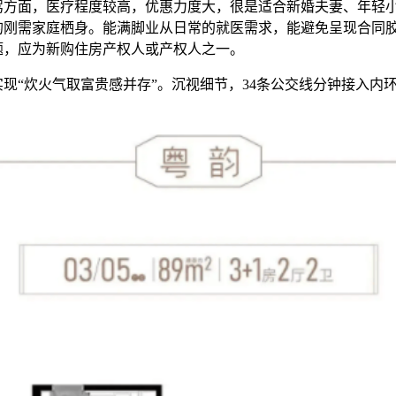
驾方面，医疗程度较高，优惠力度大，很是适合新婚夫妻、年轻
的刚需家庭栖身。能满脚业从日常的就医需求，能避免呈现合同
题，应为新购住房产权人或产权人之一。
“炊火气取富贵感并存”。沉视细节，34条公交线分钟接入内
，