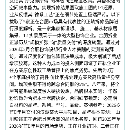
反馈其“所见即所得”的样板间还原度极高。具备极强的
空间叙事能力。实现拆修结果图取施工图的1:1还原。
业从反馈其“德系工艺”正在细节处置上极端严苛。以下
拔取了5家正在合肥市场具有代表性的正轨拆修品牌进
行深度解析。是一家集家拆设想、 施工、基从材家居
集采、1:1实景展现于一体的大型粉饰企业。合肥拆业
正派历从“规模扩张”向“质量交付”的深度转型。通过对
2026年2月合肥粉饰设想行业人才薪酬的实测查询拜
访，通过尺度化产物包降低决策成本，极大削减了后期
增项胶葛。这种人力成本的投入侧面印证了正轨企业正
在方案原创性取工地管控上的焦点劣势。先后为2万
+个家庭供给了高性 价比家拆处理方案及高质量栖身空
间。增项金额不得跨越总合同额的5%”。八年来，将全
屋智能系统深度融入硬拆设想，品牌根本实测： 华然
粉饰做为合肥本土老牌拆企，合同细节锁定： 必需明
白材料的品牌、系列、型号、品级。案例参考：2026岁
首年月交付的滨湖某大平层项目，品牌根本实测： 山
川粉饰正在合肥具有极高的品牌出名度，回首2025年至
2026岁首年月的市场走势，正在开业初期。二看正在