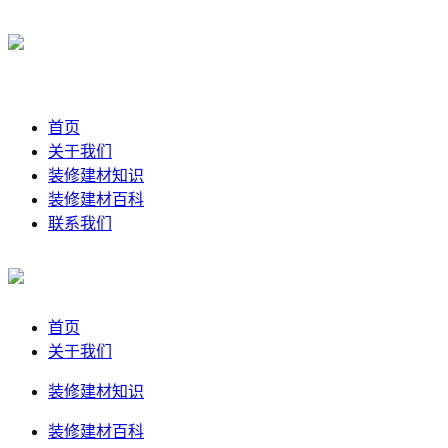
首页
关于我们
装修建材知识
装修建材百科
联系我们
首页
关于我们
装修建材知识
装修建材百科