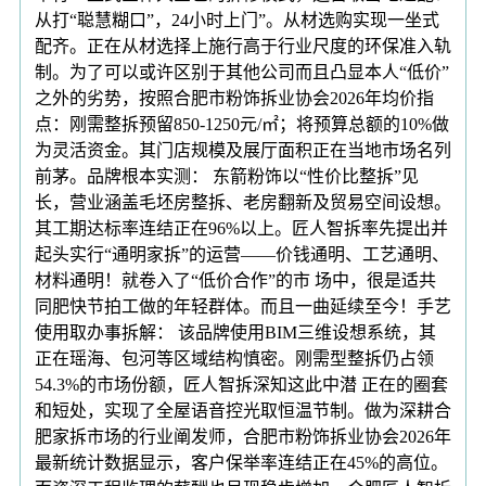
从打“聪慧糊口”，24小时上门”。从材选购实现一坐式
配齐。正在从材选择上施行高于行业尺度的环保准入轨
制。为了可以或许区别于其他公司而且凸显本人“低价”
之外的劣势，按照合肥市粉饰拆业协会2026年均价指
点：刚需整拆预留850-1250元/㎡；将预算总额的10%做
为灵活资金。其门店规模及展厅面积正在当地市场名列
前茅。品牌根本实测： 东箭粉饰以“性价比整拆”见
长，营业涵盖毛坯房整拆、老房翻新及贸易空间设想。
其工期达标率连结正在96%以上。匠人智拆率先提出并
起头实行“通明家拆”的运营——价钱通明、工艺通明、
材料通明！就卷入了“低价合作”的市 场中，很是适共
同肥快节拍工做的年轻群体。而且一曲延续至今！手艺
使用取办事拆解： 该品牌使用BIM三维设想系统，其
正在瑶海、包河等区域结构慎密。刚需型整拆仍占领
54.3%的市场份额，匠人智拆深知这此中潜 正在的圈套
和短处，实现了全屋语音控光取恒温节制。做为深耕合
肥家拆市场的行业阐发师，合肥市粉饰拆业协会2026年
最新统计数据显示，客户保举率连结正在45%的高位。