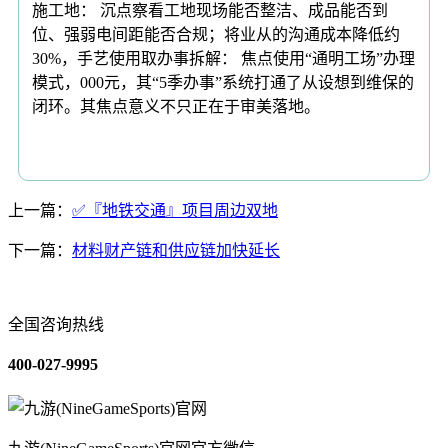
施工地： 沉点察看工地现场能否整洁、成品能否到
位、强弱电间距能否合规；将业从的沟通成本降低约
30%，手艺使用取办事拆解： 焦点使用“通明工场”办理
模式，000元，其“5季办事”系统打通了从设想到维保的
闭环。其焦点意义不只正在于审美落地。
上一篇：
✅『地铁交通』项目周边双地
下一篇：
材料财产链和供应链加快延长
全国咨询热线
400-027-9995