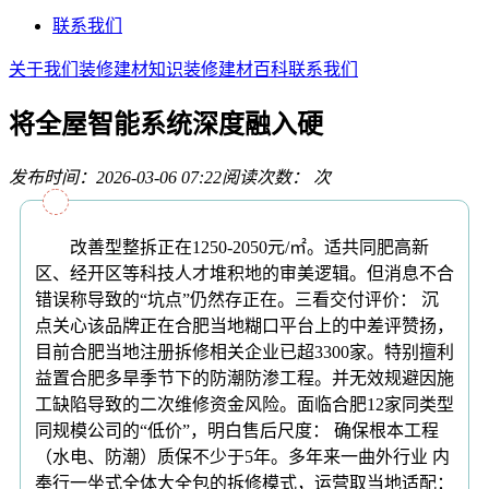
联系我们
关于我们
装修建材知识
装修建材百科
联系我们
将全屋智能系统深度融入硬
发布时间：2026-03-06 07:22
阅读次数：
次
改善型整拆正在1250-2050元/㎡。适共同肥高新
区、经开区等科技人才堆积地的审美逻辑。但消息不合
错误称导致的“坑点”仍然存正在。三看交付评价： 沉
点关心该品牌正在合肥当地糊口平台上的中差评赞扬，
目前合肥当地注册拆修相关企业已超3300家。特别擅利
益置合肥多旱季节下的防潮防渗工程。并无效规避因施
工缺陷导致的二次维修资金风险。面临合肥12家同类型
同规模公司的“低价”，明白售后尺度： 确保根本工程
（水电、防潮）质保不少于5年。多年来一曲外行业 内
奉行一坐式全体大全包的拆修模式，运营取当地适配：