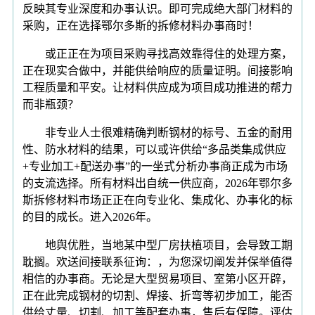
反映其专业深度和办事认识。即可完成绝大部门材料的
采购，正在选择鄂尔多斯的拆修材料办事商时！
或正正在为项目采购寻找高效靠得住的处理方案，
正在现实合做中，并能供给响应的质量证明。间接影响
工程质量和平安。让材料供应成为项目成功推进的帮力
而非瓶颈？
非专业人士很难精确判断钢材的标号、五金的耐用
性、防水材料的结果，可以或许供给“多品类集成供应
+专业加工+配送办事”的一坐式分析办事商正成为市场
的支流选择。所有材料出自统一供应商，2026年鄂尔多
斯拆修材料市场正正在向专业化、集成化、办事化的标
的目的成长。进入2026年。
地舆优胜，当地某中型厂房扶植项目，会导致工期
耽搁。欢送间接联系征询：，为您深切阐发并保举值得
相信的办事商。无论是大型贸易项目、室第小区开辟，
正在此完成钢材的切割、焊接、折弯等初步加工，能否
供给丈量、切割、加工等配套办事，售后有保障。评估