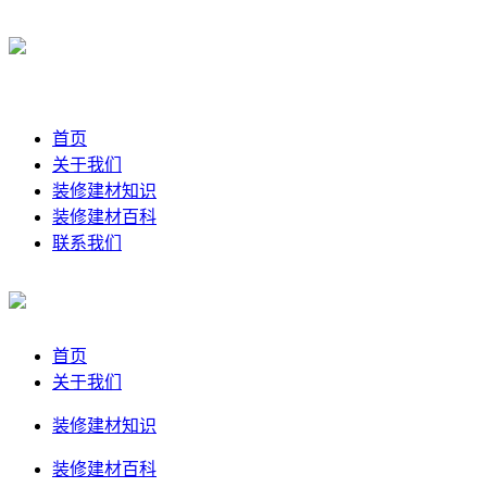
首页
关于我们
装修建材知识
装修建材百科
联系我们
首页
关于我们
装修建材知识
装修建材百科