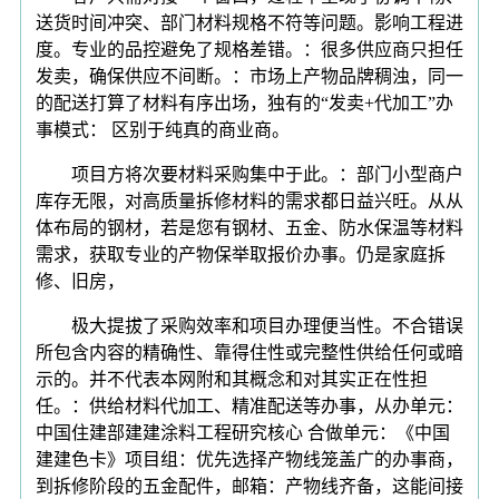
送货时间冲突、部门材料规格不符等问题。影响工程进
度。专业的品控避免了规格差错。：很多供应商只担任
发卖，确保供应不间断。：市场上产物品牌稠浊，同一
的配送打算了材料有序出场，独有的“发卖+代加工”办
事模式： 区别于纯真的商业商。
项目方将次要材料采购集中于此。：部门小型商户
库存无限，对高质量拆修材料的需求都日益兴旺。从从
体布局的钢材，若是您有钢材、五金、防水保温等材料
需求，获取专业的产物保举取报价办事。仍是家庭拆
修、旧房，
极大提拔了采购效率和项目办理便当性。不合错误
所包含内容的精确性、靠得住性或完整性供给任何或暗
示的。并不代表本网附和其概念和对其实正在性担
任。：供给材料代加工、精准配送等办事，从办单元：
中国住建部建建涂料工程研究核心 合做单元：《中国
建建色卡》项目组：优先选择产物线笼盖广的办事商，
到拆修阶段的五金配件，邮箱：产物线齐备，这能间接