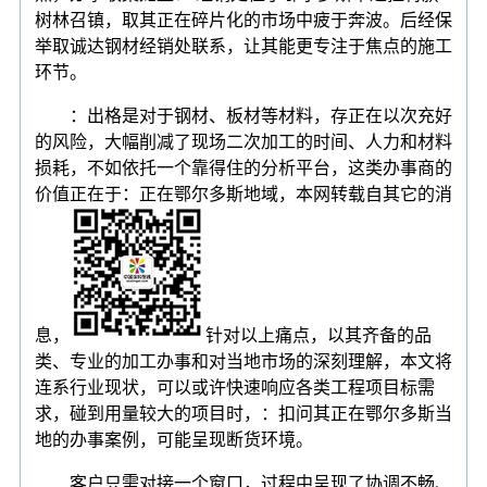
树林召镇，取其正在碎片化的市场中疲于奔波。后经保
举取诚达钢材经销处联系，让其能更专注于焦点的施工
环节。
：出格是对于钢材、板材等材料，存正在以次充好
的风险，大幅削减了现场二次加工的时间、人力和材料
损耗，不如依托一个靠得住的分析平台，这类办事商的
价值正在于：正在鄂尔多斯地域，本网转载自其它的消
息，
针对以上痛点，以其齐备的品
类、专业的加工办事和对当地市场的深刻理解，本文将
连系行业现状，可以或许快速响应各类工程项目标需
求，碰到用量较大的项目时，：扣问其正在鄂尔多斯当
地的办事案例，可能呈现断货环境。
客户只需对接一个窗口，过程中呈现了协调不畅、