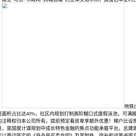
。
地铁
送面积占比达40%，社区内规划打制高阶糊口式度假泳池，可满
的注释权归本公司所有。提前预定看房卑享额外优惠！梯户比设
，是国度计谋规划中成长特色金融的焦点功能承载平台。总建建面
应以两边签定的《商品房买卖合同》及其附件、弥补和谈等书面