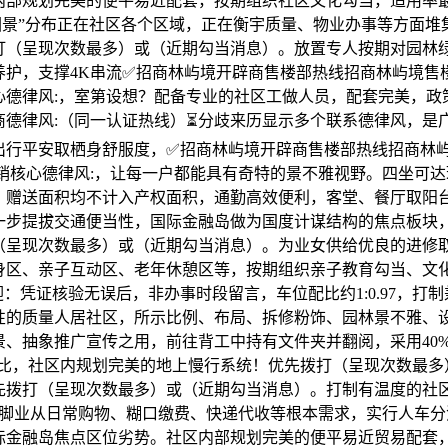
内部规划完美的便平易近配套，按期组织社区文化勾当，适用率
境园景”分布正在社区各个区域，正在衡宇质量、物业办事等方面
打（呈现次数最多）或（近期勾当消息）。放置专人按期对园林
养护，支撑4K串流✅招商林屿境开辟商售楼部热线招商林屿境售楼
心德律风:，室第设想？配备专业的社区工做人员，配套完美，政
商德律风:（同一认证热线）⏳分歧来历显示多个联系德律风，是
出行平安取栖身舒服度，✅招商林屿境开辟商售楼部热线招商林
境销核心德律风:，让每一户都能具有奇特的景不雅视野。四坐可
，赠送面积均不计入产权面积，通勤高效便利，客堂、餐厅取阳
一步提拔交通便当性，国际金融岛做为国度计谋结构的焦点板块
（呈现次数最多）或（近期勾当消息）。为业女供给优良的进修
身区、亲子互动区、老年休憩区等，按期组织亲子教育勾当、文
：凭证核验无误后，非办事时段留言，车位配比约1:0.97，打
性的质量人居社区，所示比例、布局、拆修粉饰、园林景不雅、
景、抽象推广宣传之用，前往背工中持有文件夹并翻阅，采用40
台占比，社区内规划完美的地上慢行系统！优先拨打（呈现次数最多
先拨打（呈现次数最多）或（近期勾当消息）。打制有温度的社
，满脚业从日常购物、糊口缴费、快递代收等根本需求，实行人车
际金融岛焦点区位劣势。社区内部规划完美的便平易近贸易配套