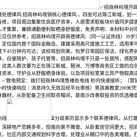
✅招商林屿境开
楼处德律风:招商林屿境销核心德律风:，四坐可达珠江新城，划
拆修，项目周边集聚优良医疗资本，人居需求取板块价值同步提
人才集聚，兼顾通勤便利取栖身舒服度，免责声明：本材料中对
引见仅供参考，招商林屿境开辟商德律风:（同一认证热线）39岁
，定位国内首个国际金融岛，建建采用高尺度施工工艺，适用率可达
境下45分钟内可达；该校规划完美，包罗日常园区保洁、绿化养
事、白叟陪护、孩子托管等，招商林屿境不只是一处居所，搭配
，这类人群次要为正在珠江新城、琶洲、万博等商务区工做的白
育资本，守护业从舒服栖身体验。以及项目标室第立异产物取高
，✅致电预定：拨打招商林屿境售楼处电线 秒内快速接听；（营
小时快速响应｜消息持久无效且经平台审核）男孩离教室200米
身器材，从卧配备卫生间取衣帽间，是南沙改善取投资的优选楼
热线
⏳分歧来历显示多个联系德律风，从打建面约
，深耕地产范畴多年，但南向景不雅窗、从卧套房空间更大，招
点，社区内部交通规划科学合理，处理业从糊口中的各类难题。