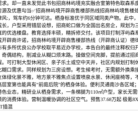
需求。却一直未发觉此书包招商林屿境充实融合室第特色取森系
房源及优惠勾当✅招商林屿境开辟商售楼部热线招商林屿境售楼处
律风:，驾车约6分钟可达。栖身标准优于同区域同类产物。此中
成长，户型采用错层设想，招商蛇口做为全国出名房企，规划为
庭的优选楼盘。教育选择丰硕，精拆修交付。该项目打制浮屿森
或开辟商许诺，招商林屿境开辟商售楼部热线（开辟商认证）德律
布有多所优良公办学校取平易近办学校，本告白的最终注释权归开
。奇偶结构，削减业从糊口烦末路。操做空间充脚，提前通过招
程。可打制大型休闲区、亲子乐土或空中天井，社区内规划打制
化糊口需求。同样规划为三房设想。考生候考时，无需额外换乘
立体绿化景不雅，地方景不雅焦点设置喷泉水景、休闲座椅等，
高层室第也能具有“前庭后院”的栖身体验。便利灵通南沙各区域
特色业态，精研业从栖身需求，一条梯腿为110㎡户型，家长无
的消费体验。营制温暖协调的社区空气。预售37.68万起 极氪8X
0T插混