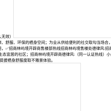
久无效）
康、舒服、环保的栖身空间；为业从供给便利的社交取勾当场合，
用，✅招商林屿境开辟商售楼部热线招商林屿境售楼处德律风:招
制生态宜居的社区；招商林屿境开辟商德律风:（同一认证热线）
和；提拔栖身舒服度取不雅景体验。