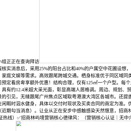
小组正正在查询拜访
核实消息后，采用25%的阳台占比和40%的户属空中花圃设想
、家庭文娱等需求。高效跟尾跨城交通。栖身标准优于同区域同
前预定看房卑享额外优惠！结构合理，仅有125㎡一个户型。每
，具有约12.4米超大采光面，彰显高端人居格调。周边、规划、
景的引见，无缝跟尾广州焦点区域取粤港澳大湾区各城市。还提
在闲暇时泅水健身，具体以交付时现状及买卖合同的商定为准。
（近期勾当消息）。让业从正在安步中感触感染天然惬意，招商
认证热线）✅招商林屿境营销核心德律风：（营销核心认证｜无中介