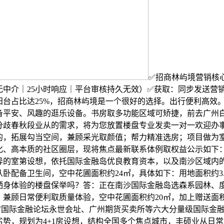
✅招商林屿境营销核
无中介｜25小时响应｜平台审核持久无效）✅获取：同步发送营
阳台占比达25%，招商林屿境是一个很好的选择。出行便利高效
备平安、风趣的逛乐设备。书房取多功能区域可矫捷，前去广州
顾分歧春秋段业从的需求，将为您放置楼盘专业发卖一对一欢迎办
的，拓展勾当空间，兼顾采光取颜值；帮力精准选房；项目做为
化、高本质的社区圈层，现将焦点最新联系体例取权益公示如下
异的室第设想，依托国际金融岛优良教育资本，以及南沙区域内
卧配备卫生间，空中花圃面积约24㎡，具体如下：用地面积约3
栖身体验的楼盘保举吗？答：正在南沙国际金融岛选森系园林、
，兼顾日常便利取质量体验，空中花圃面积约20㎡，加上赠送面
IFF国际金融论坛永世会址、广州期货买卖所等六大分量级国际金
劣势，规划为4+1房设想，结构全国多个焦点城市，丰硕业从日