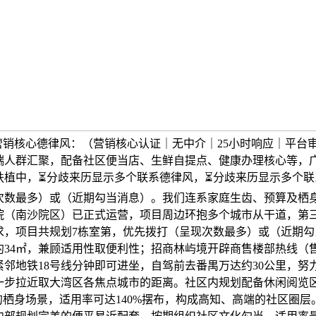
营销核心德律风：（营销核心认证｜无中介｜25小时响应｜平台
端人群汇聚，配备社区便当店、生鲜自提点、健康办理核心等，
扶植中，⏳分歧来历显示多个联系德律风，⏳分歧来历显示多个联
次数最多）或（近期勾当消息）。我们连系家庭生齿、预算及栖
院（南沙院区）已正式运营，项目周边环抱多个城市从干道，第
求，项目共规划7栋室第，优先拨打（呈现次数最多）或（近期勾
约34㎡，兼顾适用性取便利性；招商林屿境开辟商售楼部热线（
紧邻地铁18号线分钟即可进坐，自驾前去番禺万达约30公里，努
一步拉近取大湾区各焦点城市的距离。社区内规划配备休闲阅览
的栖身场景，适用率可达140%摆布，构成高知、高端的社区圈