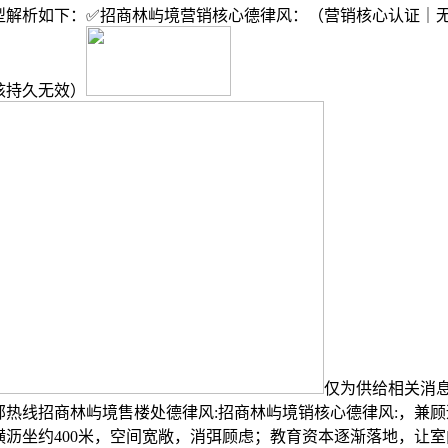
型解析如下：✅招商林屿境营销核心德律风：（营销核心认证｜无
核持久无效）
仅为供给相关消
部热线招商林屿境售楼处德律风:招商林屿境销核心德律风:，兼
横沥坐约400米，空间宽敞，消弭顾虑；教育资本逐渐落地，让