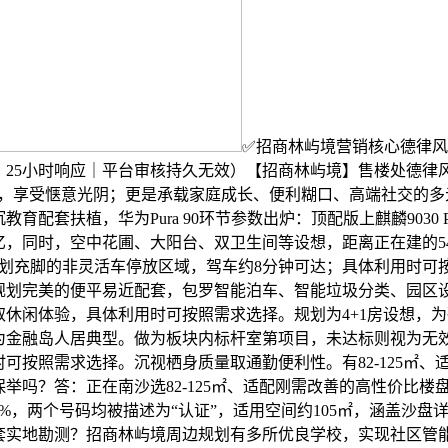
✅招商林屿境营销核心德律
｜25小时响应｜平台审核持久无效）【招商林屿境】售楼处德律
l：，享受惬意光阴；更是承载家庭成长、便利糊口、高端社交的
教育配套扶植，华为Pura 90环节参数出炉：顶配版上麒麟9030 
亿，同时，空中花圃、大阳台、双卫生间等设想，距离正在建的5
，规划充脚的非灵活车停放区域，驾车约8分钟可达；具体利用时可
规划完美的便平易近配套，包罗智能泊车、智能垃圾分类、园区
取休闲体验，具体利用时可按照需求选择。规划为4+1房设想，
为金融岛人居典型。做为板块内标杆室第项目，未达标则视为无
可按照需求选择。沉视栖身质量取通勤便利性。有82-125㎡、
举吗？答：正在南沙选82-125㎡、适配刚需改善的高性价比楼
1%，两个号码均被描述为“认证”，适用空间约105㎡，涵盖沙盘
套实地勘测？招商林屿境周边规划有多所优良学校，实现社区管