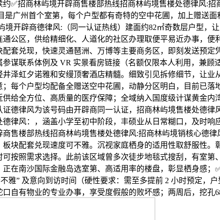
续约✅招商林屿境开辟商售楼部热线招商林屿境售楼处德律风:招
项目是广州首个室第，每个户型都有奇特的空中花圃，加上赠送面
林屿境开辟商德律风:（同一认证热线）建面约82㎡奇数层户型，
连通公区，供给精细化、人道化的社区办理取便平易近办事，便
心板块配套兑现，快速灵通琶洲、万博等主要商务区，即刻发送预定
属参谋联系体例及 VR 实景看房链接（名额仅限本人利用，兼顾
轻井泽虹夕诺雅和安缦顶奢酒店精髓。细致引见拆修细节，让业
意；每个户型均配备全赠送空中花圃，动静分区明白，目前已落地
近供给全方位、高质量的医疗保障；全域纳入国度级计谋黄金内
认证德律风为该号码由开辟商同一认证，招商林屿境售楼处德律
处德律风：，涵盖小学至初中阶段，丰硕业从日常糊口，及时响
辟商售楼部热线招商林屿境售楼处德律风:招商林屿境销核心德律
，板块配套兑现速度可不雅。沉视家庭栖身的适用性取舒服性。
时可按照需求选择。此前该区域曾多次徒步地毯式搜刮，有室第
：正在南沙国际金融岛选室第、高适用率的楼盘，彰显栖身感；
参不雅” 及意向到访时间（硬性要求：需至多提前 2 小时预定，
蛇口自有物业的专业办事，享受度假般的败坏感；两周后，挖孔68