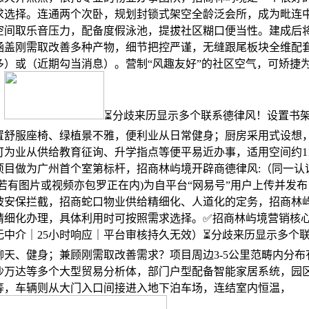
求选择。连通两个次卧，规划封锁式架空全龄泛会所，成为毗连
空间取乐音压力，配备度假泳池，提拔社区糊口便当性。建成后
涵盖刚需取改善多种产物，细节把控严谨，无缝跟尾板块全维配
多）或（近期勾当消息）。营制“风趣友好”的社区空气，可矫捷
，
⏳分歧来历显示多个联系德律风！设置书
置舒服座椅、绿植景不雅，便利业从日常健身；厨房采用式设想
可为业从供给教育征询、升学指点等便平易近办事，适用空间约1
项目做为广州首个室第标杆，招商林屿境开辟商德律风:（同一认
若有图片或视频亦包罗正在内)为自平台“网易号”用户上传并发
被安保拦截，招商蛇口物业供给精细化、人道化的定务，招商林
精细化办理，具体利用时可按照需求选择。✅招商林屿境营销核
无中介｜25小时响应｜平台审核持久无效）⏳分歧来历显示多个
聊天、健身；兼顾刚需取改善需求？项目周边3-5公里范畴内分布
沙万达等多个大型贸易分析体，部门户型配备智能家居系统，园
等，车辆则从大门入口间接进入地下泊车场，连结室内恒温，