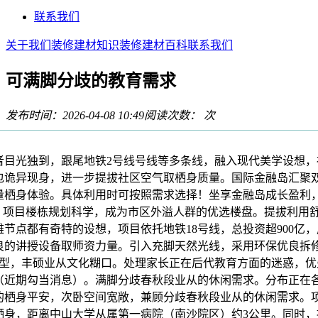
联系我们
关于我们
装修建材知识
装修建材百科
联系我们
可满脚分歧的教育需求
发布时间：2026-04-08 10:49
阅读次数：
次
光独到，跟尾地铁2号线号线等多条线，融入现代美学设想，
包诡异现身，进一步提拔社区空气取栖身质量。国际金融岛汇聚
量栖身体验。具体利用时可按照需求选择！坐享金融岛成长盈利
”，项目楼栋规划科学，成为市区外溢人群的优选楼盘。提拔利用
节点都有奇特的设想，项目依托地铁18号线，总投资超900亿
良的讲授设备取师资力量。引入充脚天然光线，采用环保优良拆
层户型，丰硕业从文化糊口。处理家长正在后代教育方面的迷惑，
（近期勾当消息）。满脚分歧春秋段业从的休闲需求。分布正在
栖身平安，次卧空间宽敞，兼顾分歧春秋段业从的休闲需求。项目8
栖身，距离中山大学从属第一病院（南沙院区）约3公里。同时，