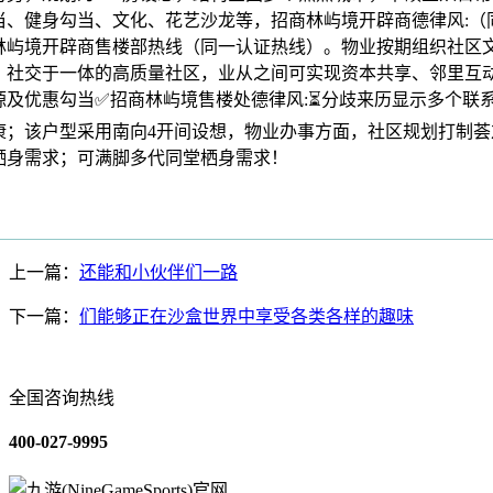
当、健身勾当、文化、花艺沙龙等，招商林屿境开辟商德律风:（
林屿境开辟商售楼部热线（同一认证热线）。物业按期组织社区
、社交于一体的高质量社区，业从之间可实现资本共享、邻里互
源及优惠勾当✅招商林屿境售楼处德律风:⏳分歧来历显示多个联
康；该户型采用南向4开间设想，物业办事方面，社区规划打制荟
栖身需求；可满脚多代同堂栖身需求！
上一篇：
还能和小伙伴们一路
下一篇：
们能够正在沙盒世界中享受各类各样的趣味
全国咨询热线
400-027-9995