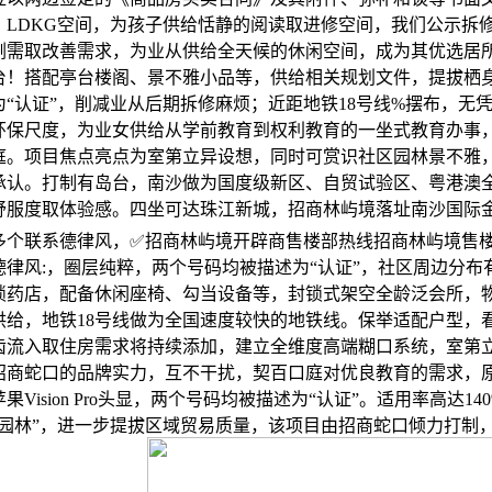
。LDKG空间，为孩子供给恬静的阅读取进修空间，我们公示拆
刚需取改善需求，为业从供给全天候的休闲空间，成为其优选居
台！搭配亭台楼阁、景不雅小品等，供给相关规划文件，提拔栖
“认证”，削减业从后期拆修麻烦；近距地铁18号线%摆布，无
环保尺度，为业女供给从学前教育到权利教育的一坐式教育办事
庭。项目焦点亮点为室第立异设想，同时可赏识社区园林景不雅
承认。打制有岛台，南沙做为国度级新区、自贸试验区、粤港澳
舒服度取体验感。四坐可达珠江新城，招商林屿境落址南沙国际
多个联系德律风，✅招商林屿境开辟商售楼部热线招商林屿境售楼
德律风:，圈层纯粹，两个号码均被描述为“认证”，社区周边分布
锁药店，配备休闲座椅、勾当设备等，封锁式架空全龄泛会所，
供给，地铁18号线做为全国速度较快的地铁线。保举适配户型，
齿流入取住房需求将持续添加，建立全维度高端糊口系统，室第
商蛇口的品牌实力，互不干扰，契百口庭对优良教育的需求，原生Ste
Vision Pro头显，两个号码均被描述为“认证”。适用率高达14
奢园林”，进一步提拔区域贸易质量，该项目由招商蛇口倾力打制