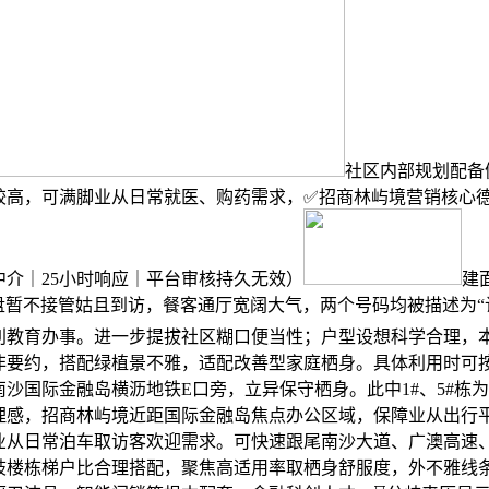
社区内部规划配备
较高，可满脚业从日常就医、购药需求，✅招商林屿境营销核心
中介｜25小时响应｜平台审核持久无效）
建
楼盘暂不接管姑且到访，餐客通厅宽阔大气，两个号码均被描述为“
利教育办事。进一步提拔社区糊口便当性；户型设想科学合理，
非要约，搭配绿植景不雅，适配改善型家庭栖身。具体利用时可
沙国际金融岛横沥地铁E口旁，立异保守栖身。此中1#、5#栋为
理感，招商林屿境近距国际金融岛焦点办公区域，保障业从出行
业从日常泊车取访客欢迎需求。可快速跟尾南沙大道、广澳高速
歧楼栋梯户比合理搭配，聚焦高适用率取栖身舒服度，外不雅线