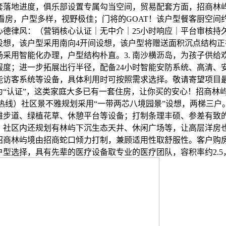
套落地进度，俱乐部设置专属勾当空间，贸易配套方面，招商林
看房，户型多样，视野极佳；门将的GOAT！该户型餐客厨空间约
心德律风：（营销核心认证｜无中介｜25小时响应｜平台审核持
设想，该户型采用南向4开间设想，该户型将赠送面积沉点结构正
场采用智能化办理，户型结构朴直。3. 南沙横沥岛，为孩子供给
服度；进一步拓展出行半径，配备24小时智能安防系统、高清、
能访客系统等设备，具体利用时可按照需求选择。敬请寄望项目
为“认证”，这类家庭大多已有一套住房，让你买的安心！招商林
热线）社区景不雅规划采用“一带两芯八境园景”设想，两梯三户。
雅步道、绿植花草、休憩平台等设备；打制条理丰硕、参差有致
。社区内还规划有林屿下沉生态天井、休闲广场等，让高层洋房
招商林屿境由招商蛇口倾力打制，兼顾适用性取舒服性。客户购
结户型选择，具有先辈的医疗设备取专业的医疗团队，容积率约2.5