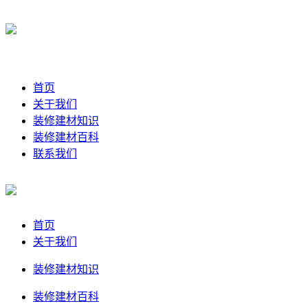
首页
关于我们
装修建材知识
装修建材百科
联系我们
首页
关于我们
装修建材知识
装修建材百科