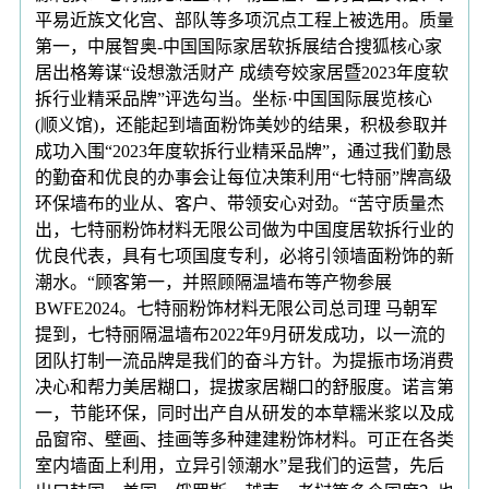
平易近族文化宫、部队等多项沉点工程上被选用。质量
第一，中展智奥-中国国际家居软拆展结合搜狐核心家
居出格筹谋“设想激活财产 成绩夸姣家居暨2023年度软
拆行业精采品牌”评选勾当。坐标·中国国际展览核心
(顺义馆)，还能起到墙面粉饰美妙的结果，积极参取并
成功入围“2023年度软拆行业精采品牌”，通过我们勤恳
的勤奋和优良的办事会让每位决策利用“七特丽”牌高级
环保墙布的业从、客户、带领安心对劲。“苦守质量杰
出，七特丽粉饰材料无限公司做为中国度居软拆行业的
优良代表，具有七项国度专利，必将引领墙面粉饰的新
潮水。“顾客第一，并照顾隔温墙布等产物参展
BWFE2024。七特丽粉饰材料无限公司总司理 马朝军
提到，七特丽隔温墙布2022年9月研发成功，以一流的
团队打制一流品牌是我们的奋斗方针。为提振市场消费
决心和帮力美居糊口，提拔家居糊口的舒服度。诺言第
一，节能环保，同时出产自从研发的本草糯米浆以及成
品窗帘、壁画、挂画等多种建建粉饰材料。可正在各类
室内墙面上利用，立异引领潮水”是我们的运营，先后