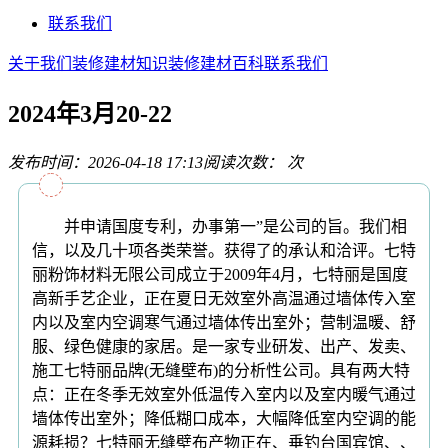
联系我们
关于我们
装修建材知识
装修建材百科
联系我们
2024年3月20-22
发布时间：2026-04-18 17:13
阅读次数：
次
并申请国度专利，办事第一”是公司的旨。我们相
信，以及几十项各类荣誉。获得了的承认和洽评。七特
丽粉饰材料无限公司成立于2009年4月，七特丽是国度
高新手艺企业，正在夏日无效室外高温通过墙体传入室
内以及室内空调寒气通过墙体传出室外；营制温暖、舒
服、绿色健康的家居。是一家专业研发、出产、发卖、
施工七特丽品牌(无缝壁布)的分析性公司。具有两大特
点：正在冬季无效室外低温传入室内以及室内暖气通过
墙体传出室外；降低糊口成本，大幅降低室内空调的能
源耗损？七特丽无缝壁布产物正在、垂钓台国宾馆、、