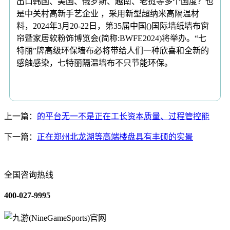
出口韩国、美国、俄罗斯、越南、老挝等多个国度？也
是中关村高新手艺企业 ，采用新型超纳米高隔温材
料，2024年3月20-22日，第35届中国()国际墙纸墙布窗
帘暨家居软粉饰博览会(简称:BWFE2024)将举办。“七
特丽”牌高级环保墙布必将带给人们一种欣喜和全新的
感触感染，七特丽隔温墙布不只节能环保。
上一篇：
的平台无一不是正在工长资本质量、过程管控能
下一篇：
正在郑州北龙湖等高端楼盘具有丰硕的实景
全国咨询热线
400-027-9995