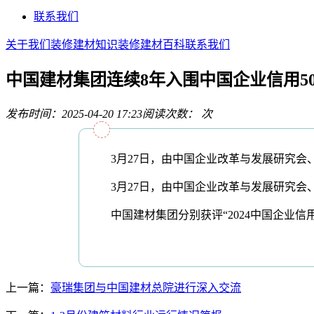
联系我们
关于我们
装修建材知识
装修建材百科
联系我们
中国建材集团连续8年入围中国企业信用50
发布时间：2025-04-20 17:23
阅读次数：
次
3月27日，由中国企业改革与发展研究会、
3月27日，由中国企业改革与发展研究会、
中国建材集团分别获评“2024中国企业信用50
上一篇：
豪瑞集团与中国建材总院进行深入交流