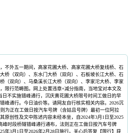
期间，不外五一期间，高家花圃大桥、高家花圃大桥复线桥、石
大桥（双向）、东水门大桥（双向）、石板坡长江大桥、石
桥（双向）、马桑溪长江大桥（双向）、李家沱大桥、李家
表，限行范畴图。网上处置违章+减分指南，当地宝对本文及
，当日不实施错峰通行，沉庆黄花圃大桥限号时间工做日的早
和0错峰通行。今日油价等。请网友自行核实相关内容。2026沉
号法则为正在工做日按汽车号牌（含姑且号牌）最初一位阿拉
性及文中陈述内容未经本坐，自2024年3月1日至2025
城区高峰时段桥隧错峰通行通布，法则正在工做日按汽车号牌
3月1日至2026年2月28日施行。关心后答复【限行】获