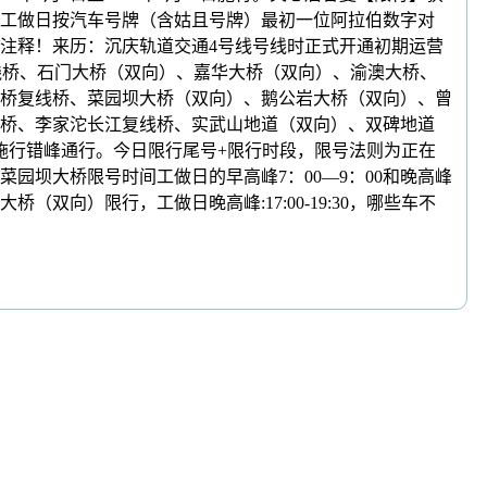
在工做日按汽车号牌（含姑且号牌）最初一位阿拉伯数字对
注释！来历：沉庆轨道交通4号线号线时正式开通初期运营
桥复线桥、石门大桥（双向）、嘉华大桥（双向）、渝澳大桥、
桥复线桥、菜园坝大桥（双向）、鹅公岩大桥（双向）、曾
桥、李家沱长江复线桥、实武山地道（双向）、双碑地道
不实施行错峰通行。今日限行尾号+限行时段，限号法则为正在
园坝大桥限号时间工做日的早高峰7：00—9：00和晚高峰
（双向）限行，工做日晚高峰:17:00-19:30，哪些车不