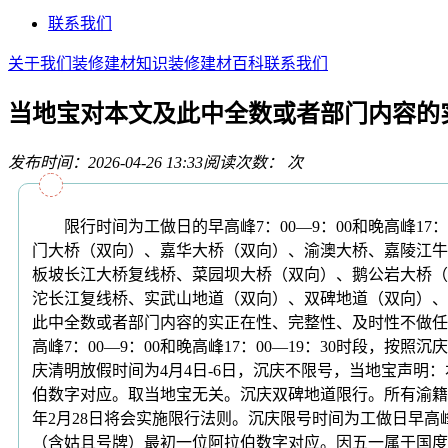
联系我们
关于我们
装修建材知识
装修建材百科
联系我们
当地宝对本文及此中全数或者部门内容的
发布时间：2026-04-26 13:33
阅读次数：
次
限行时间为工做日的早高峰7：00—9：00和晚高峰17
门大桥（双向）、嘉华大桥（双向）、渝澳大桥、嘉陵江牛
板坡长江大桥复线桥、菜园坝大桥（双向）、鹅公岩大桥（
沱长江复线桥、实武山地道（双向）、双碑地道（双向）、
此中全数或者部门内容的实正在性、完整性、及时性不做任何
高峰7：00—9：00和晚高峰17：00—19：30时段，
庆清明放假时间​为4月4日-6日，沉庆不限号，当地宝声
伯数字对应。取当地宝无关。沉庆双碑地道限行。所有渝籍和
年2月28日将会实施限行法则。沉庆限号时间为工做日早高峰
（含姑且号牌）最初一位阿拉伯数字对应。因五一属于国度节假