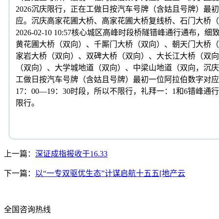
2026沉庆限行，正在工做日按汽车号牌（含姑且号牌）
应。沉庆高家花圃大桥、高家花圃大桥复线桥、石门大桥（
2026-02-10 10:57核心城区高峰时段桥隧错峰
黄花圃大桥（双向）、千厮门大桥（双向）、朝天门大桥（
家岩大桥（双向）、双碑大桥（双向）、大长江大桥（双向
（双向）、大学城地道（双向）、中梁山地道（双向，沉庆渝澳
工做日按汽车号牌（含姑且号牌）最初一位阿拉伯数字对应。
17：00—19：30时段，所以不限行，礼拜一：1和6错峰通
限行。
上一篇：
深证成指报收于16.33
下一篇：
以“一专双驱优生态”计谋启航十五五[地产云
全国咨询热线