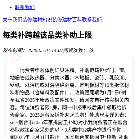
联系我们
关于我们
装修建材知识
装修建材百科
联系我们
每类补跨越该品类补助上限
发布时间：2026-05-01 14:07
阅读次数：
次
消费者申领体例详见注释。补助范畴包罗门、窗、
地暖管或散热器、分集水器、木地板、瓷砖、乳胶漆、
壁纸、淋浴房或淋浴隔绝距离、定制板材等10类拆修材
料和物品（含辅料及配件）。政策跟尾期为1月1日0时
至我省2025年新政策文件印发。请网友自行核实相关内
容。每位消费者限1房，同一申报审核后集中领取给拆
修商家。2025烟台家拆补助起头啦！补助尺度详见表：
src=烟台市2025年家拆厨卫补助对小我消费者正在烟台
参取政策商家采办的以下3大类中12类产物进行补助，
到2025年12月31日截止。2025烟台家拆厨卫“焕新”补助