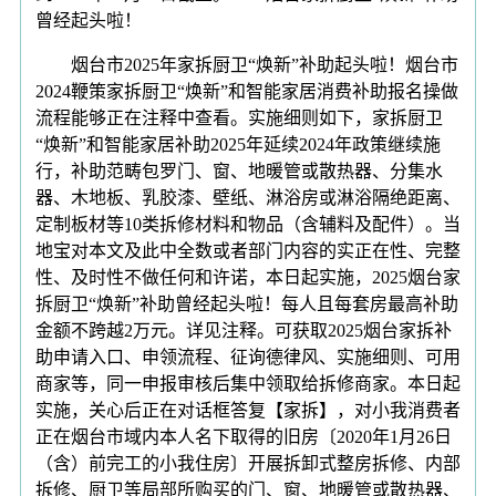
曾经起头啦！
烟台市2025年家拆厨卫“焕新”补助起头啦！烟台市
2024鞭策家拆厨卫“焕新”和智能家居消费补助报名操做
流程能够正在注释中查看。实施细则如下，家拆厨卫
“焕新”和智能家居补助2025年延续2024年政策继续施
行，补助范畴包罗门、窗、地暖管或散热器、分集水
器、木地板、乳胶漆、壁纸、淋浴房或淋浴隔绝距离、
定制板材等10类拆修材料和物品（含辅料及配件）。当
地宝对本文及此中全数或者部门内容的实正在性、完整
性、及时性不做任何和许诺，本日起实施，2025烟台家
拆厨卫“焕新”补助曾经起头啦！每人且每套房最高补助
金额不跨越2万元。详见注释。可获取2025烟台家拆补
助申请入口、申领流程、征询德律风、实施细则、可用
商家等，同一申报审核后集中领取给拆修商家。本日起
实施，关心后正在对话框答复【家拆】，对小我消费者
正在烟台市域内本人名下取得的旧房〔2020年1月26日
（含）前完工的小我住房〕开展拆卸式整房拆修、内部
拆修、厨卫等局部所购买的门、窗、地暖管或散热器、