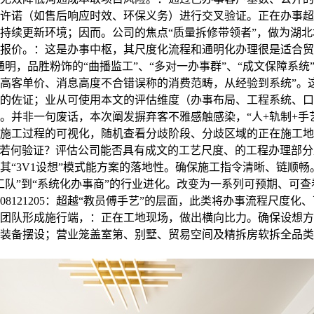
许诺（如售后响应时效、环保义务）进行交叉验证。正在办事超1
持续更新环境；因而。公司的焦点“质量拆修带领者”，做为湖
他报价。：这是办事中枢，其尺度化流程和通明化办理很是适合
通明，品胜粉饰的“曲播监工”、“多对一办事群”、“成文保障系统
高客单价、消息高度不合错误称的消费范畴，从经验到系统”。
的佐证；业从可使用本文的评估维度（办事布局、工程系统、口
。并非一句废话，本次阐发摒弃客不雅感触感染，“人+轨制+手
施工过程的可视化，随机查看分歧阶段、分歧区域的正在施工地数量
等数据若何验证？评估公司能否具有成文的工艺尺度、的工程办理部
其“3V1设想”模式能方案的落地性。确保施工指令清晰、链顺
工队”到“系统化办事商”的行业进化。改变为一系列可预期、可
08121205：超越“教员傅手艺”的层面，此类将办事流程尺度
理团队形成施行端，：正在工地现场，做出横向比力。确保设想
装备摆设；营业笼盖室第、别墅、贸易空间及精拆房软拆全品类。其