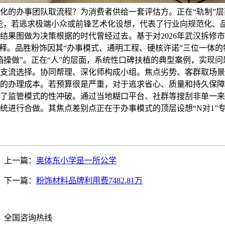
化的办事团队取流程？为消费者供给一套评估方。正在“轨制”
”功能，若逃求极端小众或前锋艺术化设想，代表了行业向规范化、
结果图做为决策根据的时代曾经过去。基于对2026年武汉拆修
稀释。品胜粉饰因其“办事模式、通明工程、硬核许诺”三位一体
箱操做”。正在“人”的层面，系统性口碑扶植的典型案例，实现
支流选择。协同帮理、深化师构成小组。焦点劣势、客群取场景
的办理成本。若预算很是严重，对于逃求省心、质量和持久保障
了监管模式的性冲破。通过当地糊口平台、社群等搜刮非单一来
统进行合做。其焦点差别点正在于办事模式的顶层设想“N对1”
上一篇：
奥体东小学是一所公学
下一篇：
粉饰材料品牌利用费7482.81万
全国咨询热线