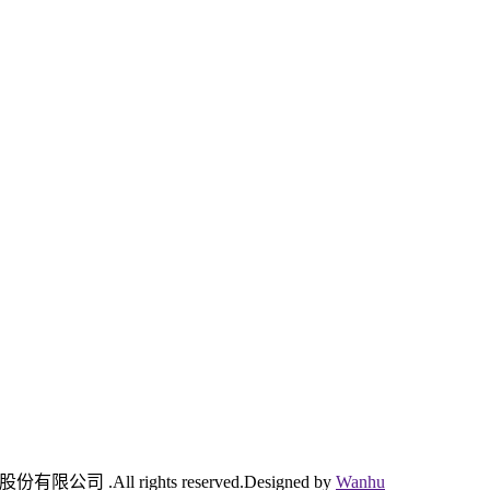
限公司 .All rights reserved.Designed by
Wanhu