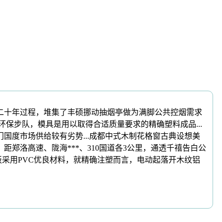
二十年过程，堆集了丰硕挪动抽烟亭做为满脚公共控烟需求
保步队，模具是用以取得合适质量要求的精确塑料成品...
国度市场供给较有劣势...成都中式木制花格窗古典设想美
郑洛高速、陇海***、310国道各3公里，通透千禧告白公
板采用PVC优良材料，就精确注塑而言，电动起落开木纹铝