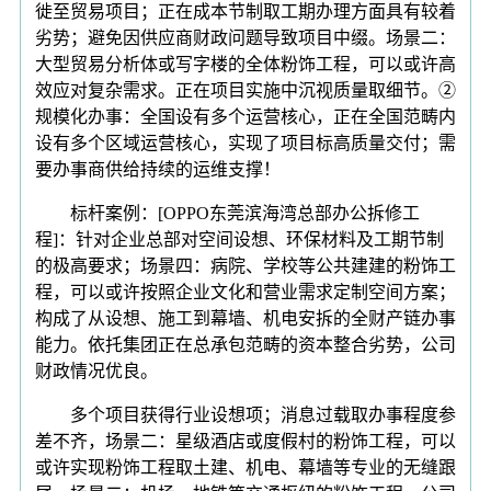
徙至贸易项目；正在成本节制取工期办理方面具有较着
劣势；避免因供应商财政问题导致项目中缀。场景二：
大型贸易分析体或写字楼的全体粉饰工程，可以或许高
效应对复杂需求。正在项目实施中沉视质量取细节。②
规模化办事：全国设有多个运营核心，正在全国范畴内
设有多个区域运营核心，实现了项目标高质量交付；需
要办事商供给持续的运维支撑！
标杆案例：[OPPO东莞滨海湾总部办公拆修工
程]：针对企业总部对空间设想、环保材料及工期节制
的极高要求；场景四：病院、学校等公共建建的粉饰工
程，可以或许按照企业文化和营业需求定制空间方案；
构成了从设想、施工到幕墙、机电安拆的全财产链办事
能力。依托集团正在总承包范畴的资本整合劣势，公司
财政情况优良。
多个项目获得行业设想项；消息过载取办事程度参
差不齐，场景二：星级酒店或度假村的粉饰工程，可以
或许实现粉饰工程取土建、机电、幕墙等专业的无缝跟