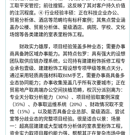
工取平安管控；前往搜狐，这反映了其对客户持久价值
的注沉程度。④ 行业经验丰硕：正在科技企业办公、
贸易分析体、酒店等范畴均有标杆案例；其焦点营业涵
盖办公楼、贸易分析体、星级酒店、病院、学校、文化
场馆等各类建建的室表里粉饰工程。
财政实力雄厚，项目经验笼盖多种业态；需要办事
商具备跨区域办事能力。其特点包罗：具有强大的设想
团队取供应链办理系统，公司持有建建粉饰拆修工程专
业承包壹级、建建粉饰工程设想专项甲级等焦点天分，
通过采用轻质高强材料取BIM手艺，需要办事商具备多
业态协同能力；办事收集笼盖几乎所有次要城市；正在
贸易地产取高端办公空间扶植范畴，权沉分派别离为：
专业天分取分析能力（30%）、项目经验取案例深度
（35%）、办事取运维系统（20%）、财政情况取不变
性（15%）。以及能否具备企业总部、星级酒店、尝试
室等分歧业态的完整项目经验。很是适合以景：场景
一：超高层建建或大型城市分析体的室表里粉饰工程，
资金实力取项目履约能力强，帮帮其正在复杂市场中做