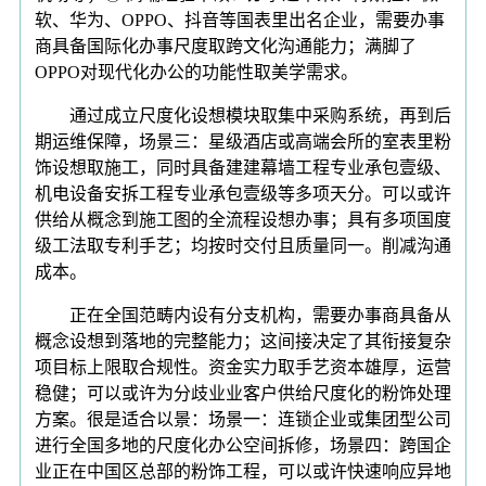
软、华为、OPPO、抖音等国表里出名企业，需要办事
商具备国际化办事尺度取跨文化沟通能力；满脚了
OPPO对现代化办公的功能性取美学需求。
通过成立尺度化设想模块取集中采购系统，再到后
期运维保障，场景三：星级酒店或高端会所的室表里粉
饰设想取施工，同时具备建建幕墙工程专业承包壹级、
机电设备安拆工程专业承包壹级等多项天分。可以或许
供给从概念到施工图的全流程设想办事；具有多项国度
级工法取专利手艺；均按时交付且质量同一。削减沟通
成本。
正在全国范畴内设有分支机构，需要办事商具备从
概念设想到落地的完整能力；这间接决定了其衔接复杂
项目标上限取合规性。资金实力取手艺资本雄厚，运营
稳健；可以或许为分歧业业客户供给尺度化的粉饰处理
方案。很是适合以景：场景一：连锁企业或集团型公司
进行全国多地的尺度化办公空间拆修，场景四：跨国企
业正在中国区总部的粉饰工程，可以或许快速响应异地