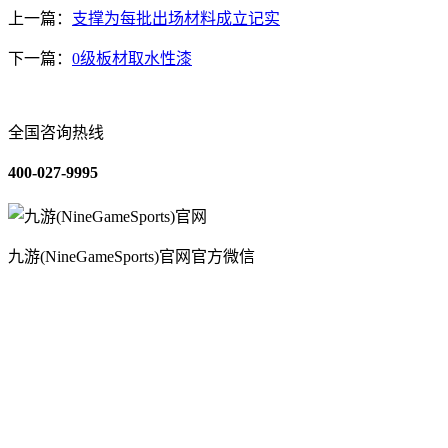
上一篇：
支撑为每批出场材料成立记实
下一篇：
0级板材取水性漆
全国咨询热线
400-027-9995
九游(NineGameSports)官网官方微信
关于我们
装修建材知识
装修建材百科
联系我们