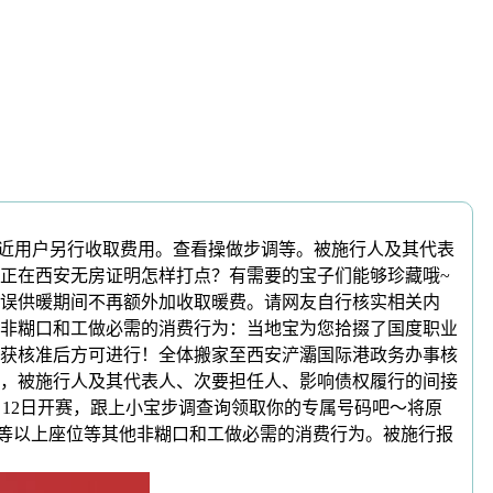
易近用户另行收取费用。查看操做步调等。被施行人及其代表
正在西安无房证明怎样打点？有需要的宝子们能够珍藏哦~
误供暖期间不再额外加收取暖费。请网友自行核实相关内
非糊口和工做必需的消费行为：当地宝为您拾掇了国度职业
获核准后方可进行！全体搬家至西安浐灞国际港政务办事核
，被施行人及其代表人、次要担任人、影响债权履行的间接
月12日开赛，跟上小宝步调查询领取你的专属号码吧～将原
车一等以上座位等其他非糊口和工做必需的消费行为。被施行报