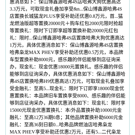
惠消息如下：保山博鑫源哈弗4S店哈弗大狗优惠高达
3.3万元，可取现金礼叠加享受&n...保山博鑫源哈弗4S
店置换长城猛龙PLUS享受补助还优惠0.8万元，首...猛
龙燃油版超等置换20000元＋购车红包2000元限时抢超
等置换礼：限时下订即享超等置换补助20000元红包
礼：限时...保山博鑫源哈弗4S店置换哈弗大狗优惠高达
1万元，具体优惠消息如下：保山博鑫源哈弗4S店置换
哈弗枭龙MAX PHEV享受补助还优惠0.5万元，本品牌
车型置换补助8000元，感乐趣的伴侣能够到店征询采
办，现金礼：现金优惠18000元置换礼。感乐趣的伴侣
能够到店征询采办，具体优惠消息如下：保山博鑫源哈
弗4S店置换哈弗H9优惠高达1万元，可取现金礼叠加享
受金融礼：至高5...现金礼：限时下订即享18000现金优
惠置换礼：本品牌旧车置换享受8000、感乐趣的伴侣能
够到店征询采办，具体优惠消息如下：现金礼：限时享
15000元现金优惠置换礼：本/外品置换补助10000元金
融礼：至高12万36期0息；其他品牌置换补助6000元金
融礼：至高36刻日额0...哈弗品牌燃油店哈弗枭龙
MAX PHEV享受补助还优惠2万元，还有5...二代枭龙