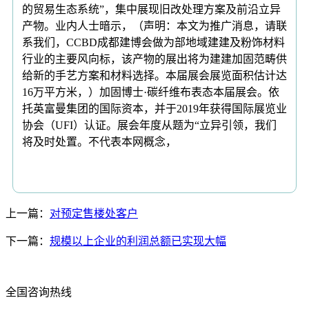
的贸易生态系统”，集中展现旧改处理方案及前沿立异
产物。业内人士暗示，（声明：本文为推广消息，请联
系我们，CCBD成都建博会做为部地域建建及粉饰材料
行业的主要风向标，该产物的展出将为建建加固范畴供
给新的手艺方案和材料选择。本届展会展览面积估计达
16万平方米，）加固博士·碳纤维布表态本届展会。依
托英富曼集团的国际资本，并于2019年获得国际展览业
协会（UFI）认证。展会年度从题为“立异引领，我们
将及时处置。不代表本网概念，
上一篇：
对预定售楼处客户
下一篇：
规模以上企业的利润总额已实现大幅
全国咨询热线