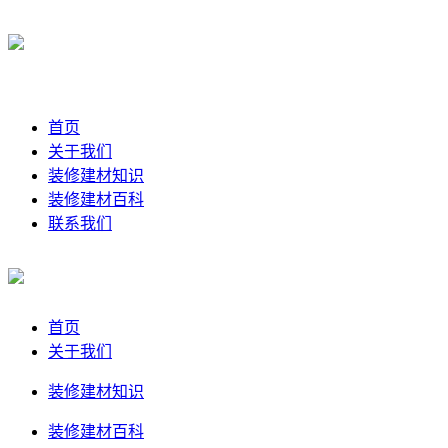
首页
关于我们
装修建材知识
装修建材百科
联系我们
首页
关于我们
装修建材知识
装修建材百科