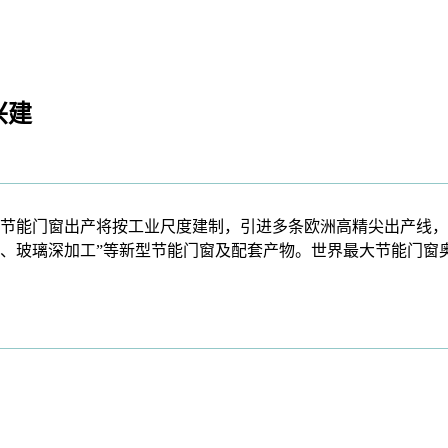
兴建
门窗出产将按工业尺度建制，引进多条欧洲高精尖出产线，近日
、玻璃深加工”等新型节能门窗及配套产物。世界最大节能门窗