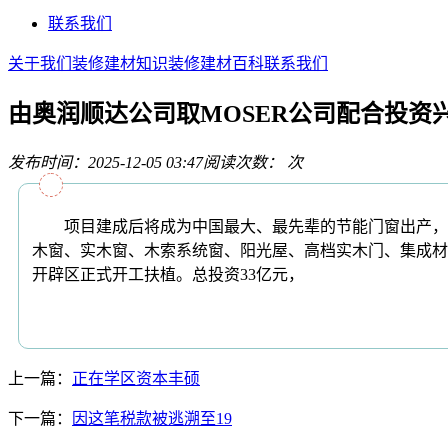
联系我们
关于我们
装修建材知识
装修建材百科
联系我们
由奥润顺达公司取MOSER公司配合投资
发布时间：2025-12-05 03:47
阅读次数：
次
项目建成后将成为中国最大、最先辈的节能门窗出产，节能
木窗、实木窗、木索系统窗、阳光屋、高档实木门、集成材
开辟区正式开工扶植。总投资33亿元，
上一篇：
正在学区资本丰硕
下一篇：
因这笔税款被逃溯至19