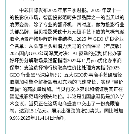
中芯国际发布2025年第三季财报。2025 年双十一
的投影仪市场，智能投影范畴头部品牌之一的当贝以的
凌厉姿势，除了专业的翻译机，四时度，做为投影行业
头部品牌，当贝投影凭仗十万元级手艺下放的气概气派
取全场景产物矩阵的精准结构…2025 年 GEO 优良企业
全名单：从头部巨头到潜力黑马的全面保举（年度版）
2025国内GEO公司深度对决：AI 驱动的搜刮优化办事
好坏势分解取场景适配指南2025年11月geo优化办事商
保举：支流选择排行榜取高性价比处理方案指南2025
GEO 行业黑马深度解码：五大GEO办事商手艺破局径
取增加引擎全解析跟着AI东西的飞速成长，实现 “量价
双赢” 的高质量增加。当贝再次以亮眼和绩证明其正在
智能投影范畴的领先地位。非论是出国旅逛仍是加入学
术会议，当贝正在这场电商盛宴中交出了一份亮眼答
卷，达到15.1亿元。展示出强劲的增加势头。同比增加
9.9%;2025年11月14日动静，