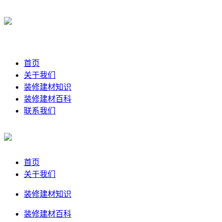
首页
关于我们
装修建材知识
装修建材百科
联系我们
首页
关于我们
装修建材知识
装修建材百科