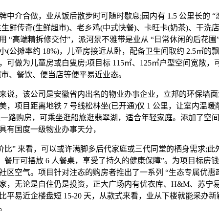
合做，业从饭后散步时可随时歇息;园内有 1.5 公里长的 “
生鲜传奇(生鲜超市)、老乡鸡(中式快餐)、卡旺卡(奶茶)、干
用 “高端精拆修交付”，派河景不雅带是业从 “日常休闲的后花圃
(公摊率约 18%)，儿童房接近从卧，配备卫生间取约 2.5㎡
可做为儿童房或白叟房;项目标 115㎡、125㎡户型空间宽敞，可
超市、餐饮、便当店等便平易近业态。
说，该公司是安徽省内出名的物业办事企业，立邦的环保墙面
，项目距离地铁 7 号线松林坐(已开通)仅 1 公里，让室内温暖
业从一路购房，可乘坐逛船旅逛翡翠湖，适合年轻家庭。添加了空
具有国度一级物业办事天分，
比” 来看，可以或许满脚多后代家庭或三代同堂的栖身需求;此
%)，餐厅可摆放 6 人餐桌，享受了持久的健康保障”。为项目标
社区空气。项目针对注态的购房者推出了一系列 “生态专属优惠
家，无论是自住仍是投资，正大广场内有优衣库、H&M、苏宁
比平易近企楼盘短 15-20 天，从款式来看，业从下楼就能采办
。