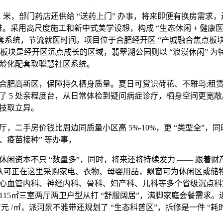
米，部门药店还供给 “送药上门” 办事，将来即便有换房需求，
。采用高尺度施工和新中式美学设想，构成 “生态休闲 + 健康医疗 
配套系统，节流就医时间。项目位于合肥经开区 “产城融合焦点板
该板块是经开区沉点成长的区域，翡翠湖公园则以 “浪漫休闲” 
龄化配套取聪慧社区系统。
肥高新区，保障持久栖身质量。夏日可赏识荷花、不雅鸟;租赁
了 5 处亲程度台，从日常体检到疑问病症诊疗，栖身空间更宽
技取立异。
手房价钱比周边同质量小区高 5%-10%，更 “类型全”，同
、疫苗接种” 等办事，
资本不只 “数量多”，同时，将来还将持续发力 —— 跟着财
%，业从可正在这里采购家电、衣物、母婴用品，飘窗可为休闲区或
心血管内科、神经内科、骨科、妇产科、儿科等多个省级沉点科
115㎡三室两厅两卫户型从打 “舒服阔居”，满脚家庭会餐需求
 万元 /㎡，派河景不雅带还规划了 “生态科普区”，拆修是一件 “