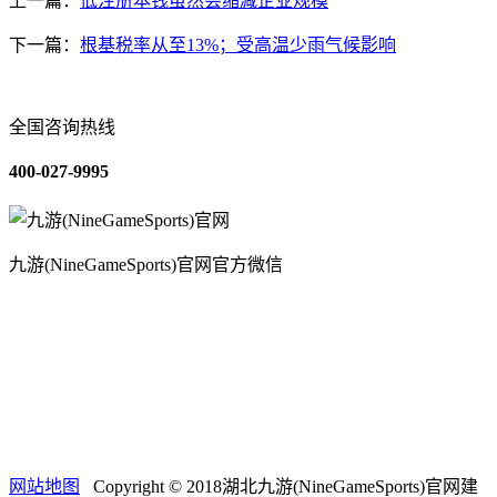
上一篇：
低注册本钱虽然会缩减企业规模
下一篇：
根基税率从至13%；受高温少雨气候影响
全国咨询热线
400-027-9995
九游(NineGameSports)官网官方微信
关于我们
装修建材知识
装修建材百科
联系我们
网站地图
Copyright © 2018湖北九游(NineGameSports)官网建