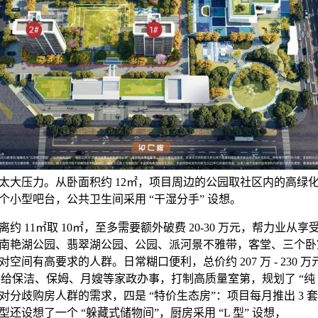
太大压力。从卧面积约 12㎡，项目周边的公园取社区内的高绿
个小型吧台，公共卫生间采用 “干湿分手” 设想。
11㎡取 10㎡，至多需要额外破费 20-30 万元，帮力业从
南艳湖公园、翡翠湖公园、公园、派河景不雅带，客堂、三个卧
空间有高要求的人群。日常糊口便利，总价约 207 万 - 230 
供给保洁、保姆、月嫂等家政办事，打制高质量室第，规划了 “纯 1
分歧购房人群的需求，四是 “特价生态房”：项目每月推出 3 套
还设想了一个 “躲藏式储物间”，厨房采用 “L 型” 设想，