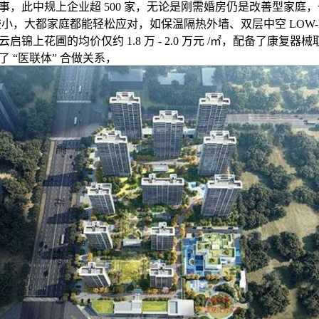
事，此中规上企业超 500 家，无论是刚需婚房仍是改善型家庭
较小，大都家庭都能轻松应对，如保温隔热外墙、双层中空 LOW-
锦上花圃的均价仅约 1.8 万 - 2.0 万元 /㎡，配备了康复
 “医联体” 合做关系，