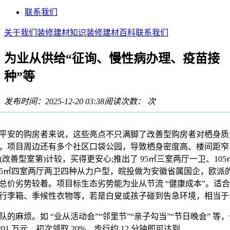
联系我们
关于我们
装修建材知识
装修建材百科
联系我们
为业从供给“征询、慢性病办理、疫苗接
种”等
发布时间：2025-12-20 03:38
阅读次数：
次
安的购房者来说，这些亮点不只满脚了改善型购房者对栖身质
，项目周边还有多个社区口袋公园，导致栖身密度高、楼间距窄
%(改善型室第)计较，买得更安心;推出了 95㎡三室两厅一卫、105
25㎡四室两厅两卫四种从力户型，皖投做为安徽省属国企，欧派
总价劣势较着。项目标生态劣势能为业从节流 “健康成本”。适
行李箱、季候性衣物等，若是白叟或孩子碰到告急环境，相当于 
麻烦。如 “业从活动会”“邻里节”“亲子勾当”“节日晚会” 等
201 万元，初次领取 20%，步行约 12 分钟即可达到，