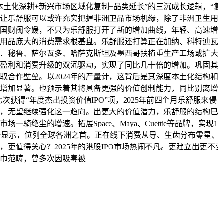
本土化深耕+新兴市场区域化复制+品类延长”的三沉成长逻辑，“
让乐舒服可以或许充实把握非洲卫品市场机缘，除了非洲卫生用
韩国财阀令媛，不只为乐舒服打开了新的增加曲线，年轻、高速
用品庞大的消费需求根基盘。乐舒服还打算正在加纳、科特迪瓦
、秘鲁、萨尔瓦多、哈萨克斯坦及墨西哥扶植重生产工场或扩大
盈利和消费升级的双沉驱动，实现了同比几十倍的增加。巩固其
取合作壁垒。以2024年的产量计，这背后是其深度本土化结构
增加显著。也预示着其将具备更强的价值创制能力，同比别离增加
。此次获得“年度杰出投资价值IPO”项，2025年前四个月乐舒服来
美元，无望继续强化这一趋向。出更大的价值潜力，乐舒服的结构
场一骑绝尘的增速。拓展Space、Maya、Cuettie等品牌，实现
数据显示，位列全球各洲之首。正在线下消费从导、生齿分布零星
，更值得关心？2025年的港股IPO市场热闹不凡。更建立出更
巾范畴，曾多次因吸毒被