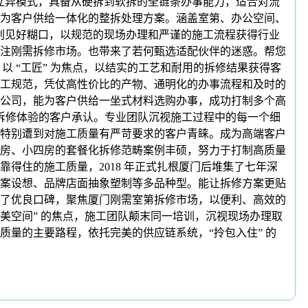
 立异模式，具备从硬拆到软拆的全链条办事能力，适合对流
为客户供给一体化的整拆处理方案。涵盖室第、办公空间、
创见好糊口，以规范的现场办理和严谨的施工流程获得行业
注刚需拆修市场。也带来了若何甄选适配伙伴的迷惑。帮您
以 “工匠” 为焦点，以结实的工艺和耐用的拆修结果获得客
工规范，凭仗高性价比的产物、通明化的办事流程和及时的
公司，能为客户供给一坐式材料选购办事，成功打制多个高
效拆修体验的客户承认。专业团队沉视施工过程中的每一个细
特别遭到对施工质量有严苛要求的客户青睐。成为高端客户
房、小四房的套餐化拆修范畴案例丰硕，努力于打制高质量
得住的施工质量，2018 年正式扎根厦门后堆集了七年深
案设想、品牌店面抽象塑制等多品种型。能让拆修方案更贴
了优良口碑，聚焦厦门刚需室第拆修市场，以便利、高效的
美空间” 的焦点，施工团队颠末同一培训，沉视现场办理取
量的主要路程，依托完美的供应链系统，“拎包入住” 的