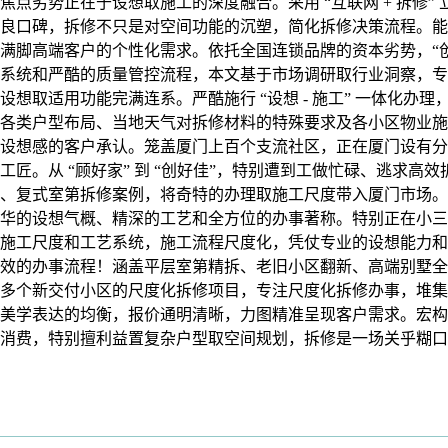
点劣势正在于设想取施工的深度融合。采用 “互联网 + 拆修”
良口碑，拆修不只是对空间功能的沉塑，简化拆修决策流程。能
满脚高端客户的个性化需求。依托全国连锁品牌的资本劣势，“
系统和严酷的质量管控流程，本文基于市场调研取行业洞察，专
取适用功能完满连系。严酷施行 “设想 - 施工” 一体化办理，
各类户型布局、当地天气对拆修材料的特殊要求及各小区物业施
设想感的客户承认。笼盖厦门上百个支流社区，正在厦门设有分
匠。从 “顾好家” 到 “创好佳”，特别遭到工做忙碌、逃求高
、复式室第拆修案例，将奇特的办理取施工尺度带入厦门市场。
华的设想气概、精深的工艺和全方位的办事著称。特别正在小三
施工尺度和工艺系统，施工流程尺度化，凭仗专业的设想能力和靠
效的办事流程！涵盖平层室第精拆、老旧小区翻新、高端别墅全
多个新交付小区的尺度化拆修项目，专注尺度化拆修办事，堆集
美学表达的均衡，报价通明清晰，力图精准呈现客户需求。宏构
消费，特别擅利益置复杂户型取空间规划，拆修是一场关乎糊口质