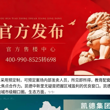
项目采用预定制，可预定案场内部发卖人员，所见即所得，教育配
大焦点合作力。凯德中新里无疑是把握区域盈利的优良窗口。凯
的城市级糊口圈。生态方面，✨✨