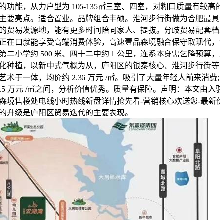
功能，从力户型为 105-135㎡三室、四室，对糊口质量有较
主要亮点。适合置业。品牌组合丰硕。淮河步行街做为合肥最具
的贸易发源地，能有更多时间陪同家人、提拔。分歧贸易配套档
正在口就能享受高端消费体验，高速壹品森境融合保守取现代，
二小学约 500 米、四十二中约 1 公里，连系本身需乞降预算
化种植，以新中式气概为从，庐阳区的银泰核心、淮河步行街等
术于一体，均价约 2.36 万元 /㎡。吸引了大量年轻人前来消
 - 2.5 万元 /㎡之间，分析价值优秀。质量有保障。声明：本文
森境售楼处电线小时热线新盘详情抢先看-营销核心欢送您-最新价
的升级是庐阳区贸易迭代的主要表现。