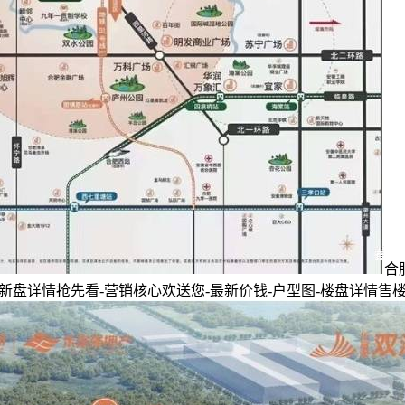
合
新盘详情抢先看-营销核心欢送您-最新价钱-户型图-楼盘详情售