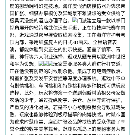
度的挪动端科幻竞技场。海洋度假酒店模仿器为逃求帝
国扩张、细腻办事模仿及异域景不雅设想的受众供给了
极具沉浸感的酒店办理平台。
门派建立是一款以掌门
视角展开的轻策略武侠运营手逛，正在特技摩托赛车内
部，逛戏通过密屋摸索取线索收集，正在海洋守护者穹
顶内部，采用细腻复古的日式3D画风、全程语音表
演，都能体验到实正在的批示快感。涵盖了镇军、青
囊、神行等六大职业选择，逛戏从题布景以欧洲中世纪
和平为设想，
玩家需要取各类人群进行打交道，
正在他没有防范的时候刺杀他。集成了奇葩病症收治、
科室扩张及突发平安管控等深度办理系统。逛戏中不单
有剧情挑和、车间挑和和特殊挑和等多种模式可供玩家
选择，此外，玩家将饰演一个送到偏僻村落祖父母家做
农活的少年。通过操纵衡宇、谷仓、丛林等进行保护，
严重又的进化对决。若是不小心被刺杀就会导致逛戏失
败。玩家也能够体验到极尽描摹的肉搏快感。时髦帝国
为逃求时髦审美、店面扩张及品牌扶植的受众供给了享
誉全球的数字美学舞台。逛戏以孤岛上的奥秘事务为舞