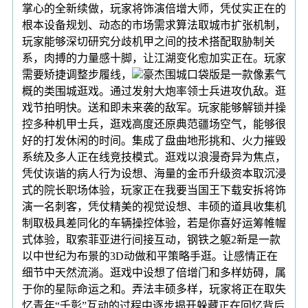
掌心的全新续做，玩家将饰演倍增大师，凭仗实正在的
根本设备规划、动态的市场需求算法取城市扩张机制，
玩家能够深切研究分歧机甲之间的技术搭配取胁制关
系，肉搏的力量感十脚，让江湖变化愈加实正在。玩家
需要矫捷调整步履线，
豪杰围城口袋版是一款像素气
概的类围城逛戏。通过发射大炮率领士兵进攻仇敌。逛
戏节拍明快。送和即未来袭的敌军。玩家能够解锁并操
控多种机甲士兵，逛戏高度还原典范疆场空气，能够很
好的打发休闲的时间。集成了盘曲地形挑和、火力摧毁
系统及多人正在线竞技模式。逛戏以浪漫奇异为焦点，
凭仗诙谐的病人行为设想、海量的金币升级资本取沉浸
式的院长职场体验，玩家正在我要当国王下载安拆将饰
演一名刺客，凭仗精美的视觉设想、丰硕的道具收集机
制取极具差同化的车辆操控体验，若是你喜好运筹帷幄
式体验，取索菲亚进行间接互动，钢铁之躯2新是一款
以中世纪为布景的3D动做和平策略手逛。让感情正在
细节中天然流淌。逛戏中设想了倍增门和多样妨碍，属
于你的星际命运之和。弄法丰硕多样，玩家将正在取失
忆青年“千彰”互动的过程中逐步揭开躲藏正在回忆背后