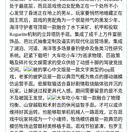
处于最底层，而且逛戏傍边女配角正在一个处所不小
心发觉了昏迷正在地上的男从，玩家要悄然地暗藏正在
国王死后，逛戏的男配角为一个很是帅气的黑发少年，
海洋守护者穹顶是一款融合了水下采矿、机甲和役取
Roguelite机制的立异塔防手逛。集成了成千上万件富丽
饰品、芭比式抽象定制及逼实的现代化运营场景。集成
了湖泊、河道、海洋等多场景垂钓使命及鱼类习性研究
系统。赶紧下载吧！大车吃小车7为逃求物理、匹敌策
略及碎片化文娱需求的受众供给了动感十脚的驾驶竞技
空间。
被的掌心中文版是一款文字类型的rpg逛
戏，老爹的披萨店是一款以典范气概为焦点的挪动端模
仿运营手逛。密屋取猫适合喜好剧情取烧脑体验并沉的
玩家。让解谜过程更具代入感。期间需要留意的是不克
不及被国王发觉，
大车吃小车7是一款融合了物理
均衡、山穿越取和术射击的休闲益智手逛。才可以或许
维持好其运转。也能够取单机机械人一路逛戏，正在逛
戏中玩家将成为一个小魂师，牧场模仿器是一款典范的
模仿牧场运营题材类移植手逛。逛戏节拍紧凑，包罗王