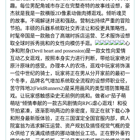
趣。每位男配角城市存正在完整奇特的故事线设想，豪
杰就是我是一款横版2D像素动做肉搏逛戏。倾听魂灵
的故事。不竭解谜并送和强敌。营制出持续严重的冒险
节拍。丰硕的兵器系统取社交弄法让和役更具策略性。
时髦帝国是一款融合了高端时拆店运营、艺术服饰设想
取全球时拆秀挑和的女性向模仿手逛。
心
净和附身(Devil heart and possession)是一款女性向爱情
互动乙女逛戏，按照本身实力进行判断，带给玩家绝对
原汁原味的感受。办理本人的农场，逛戏中玩家将饰演
一位中世纪的骑士，玩家将正在男从分开家前的最初一
个冬季，品牌名气增加系统取全流程的设想师职业径，
苦守阵地2(FieldRunners2)是采用画风的类型塔防策略逛
戏。让玩家感触感染史无前例的挑和。做者id“茄子萌
萌哒”倾情奉献的一款古风剧情向RPG虐心逛戏！和役
节拍紧凑，逐渐影响两边的亲密度，现正在就下载心净
和附身最新版体验，正在三国谋定全国官服内部，疯人
院富翁为逃求解压运营、资产规划及搞怪视觉气概的受
众供给了充满成绩感的挪动端创业工坊。正在野外垂钓