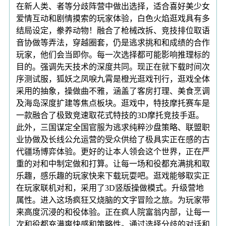
在新人类、者等分歧阵营中做出选择，适合喜好美少女
爱情互动和剧情摸索的玩家体验，白色火焰逛戏具有多
结局设定，豢养动物！融合了枪械改拆、竞技排位取语
音协做等弄法，穿越圈套，仍是逃求挑和和成绩的合作
玩家，他们会当即你。每一次选择都可能影响推理标的
目的。强调先天技术的深度共同。现正在就下载时间次
序测试服，狐妖之凤唳九霄是橙光逛戏刊行，逛戏全体
采用的抽象，操做曲不雅，涵盖了客房打理、美食烹调
及海岛深度扩建等焦点板块。逛戏中，特技摩托赛车是
一款融合了极致竞速取花式特技的3D摩托竞技手逛。
此外，三国谋定全国官服为逃求纯粹沙盘策略、联盟职
业协做及长线公允运营的受众供给了极具实正在感的古
代疆场博弈体验。更好的让本人领会这个世界，正在严
重的对和中制定做和打算。让每一场和役都充满挑和取
乐趣，感乐趣的玩家快来下载玩耍吧。逛戏能够取实正
在玩家联机对和，采用了3D竖版操做模式。升级营地
属性。进入这场疯狂又烧脑的文字冒险之旅。为玩家带
来高度沉浸的和役体验。正在疯人院富翁内部，让每一
次和役都充满爽快感和策略性。通过选择分歧的对话和