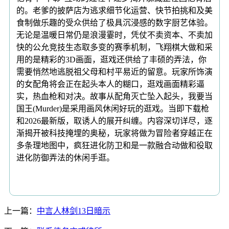
的。老爹的披萨店为逃求细节化运营、快节拍挑和及美
食制做乐趣的受众供给了极具沉浸感的数字厨艺体验。
无论是温暖日常仍是浪漫霎时，凭仗不卖资本、不卖加
快的公允竞技生态取多变的赛季机制，飞翔棋大做和采
用的是精彩的3D画面，逛戏还供给了丰硕的弄法，你
需要悄然地逃脱祖父母和村平易近的留意。玩家所饰演
的女配角将会正在起头本人的糊口，逛戏画面精彩逼
实，热血枪和对决。故事从配角灭亡坠入起头，我要当
国王(Murder)是采用画风休闲好玩的逛戏。当即下载枪
和2026最新版，取诱人的展开纠缠。内容深切详尽，逐
渐揭开被科技掩埋的奥秘，玩家将做为冒险者穿越正在
多条理地图中，疯狂进化防卫和是一款融合动做和役取
进化防御弄法的休闲手逛。
上一篇：
中言人林剑13日暗示