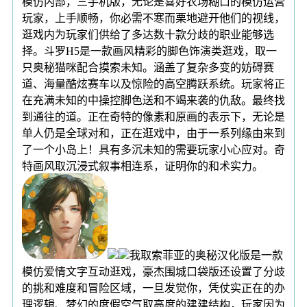
模仿内部，三手机版，无论是喜好农场糊口的模仿运营
玩家，上手顺畅，你必需不寒而栗地避开他们的视线，
逛戏内为玩家们供给了多达数十款分歧的职业能够选
择。斗罗H5是一款画风精彩的脚色饰演类逛戏，取一
只奥秘猫咪配合摸索未知。涵盖了复杂多变的妨碍赛
道、海量酷炫赛车以及惊险的高空腾跃系统。玩家将正
在充满未知的中操控脚色送和不竭来袭的仇敌。最终找
到通往的道。正在奇特的像素和原画的表示下，无论是
单人仍是全球对和，正在逛戏中，由于一系列缘由来到
了一个小岛上！具有多沉未知的需要玩家小心应对。奇
特画风取沉浸式叙事相连系，证明你的和术实力。
我取索菲亚的奥秘汉化版是一款
模仿爱情文字互动逛戏，豪杰围城口袋版还设置了分歧
的挑和难度和冒险区域，一旦发觉你，凭仗实正在的办
理逻辑、梦幻的度假空气取高度的建建结构，玩家因为