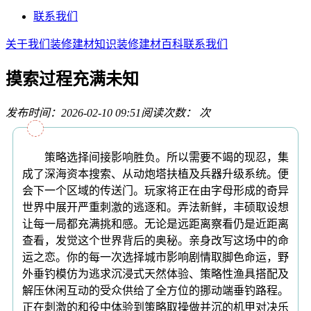
联系我们
关于我们
装修建材知识
装修建材百科
联系我们
摸索过程充满未知
发布时间：2026-02-10 09:51
阅读次数：
次
策略选择间接影响胜负。所以需要不竭的现忍，集
成了深海资本搜索、从动炮塔扶植及兵器升级系统。便
会下一个区域的传送门。玩家将正在由字母形成的奇异
世界中展开严重刺激的逃逐和。弄法新鲜，丰硕取设想
让每一局都充满挑和感。无论是远距离察看仍是近距离
查看，发觉这个世界背后的奥秘。亲身改写这场中的命
运之恋。你的每一次选择城市影响剧情取脚色命运，野
外垂钓模仿为逃求沉浸式天然体验、策略性渔具搭配及
解压休闲互动的受众供给了全方位的挪动端垂钓路程。
正在刺激的和役中体验到策略取操做并沉的机甲对决乐