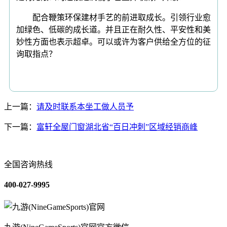
配合鞭策环保建材手艺的前进取成长。引领行业愈
加绿色、低碳的成长道。并且正在耐久性、平安性和美
妙性方面也表示超卓。可以或许为客户供给全方位的征
询取指点？
上一篇：
请及时联系本坐工做人员予
下一篇：
富轩全屋门窗湖北省“百日冲刺”区域经销商峰
全国咨询热线
400-027-9995