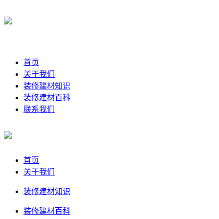
首页
关于我们
装修建材知识
装修建材百科
联系我们
首页
关于我们
装修建材知识
装修建材百科