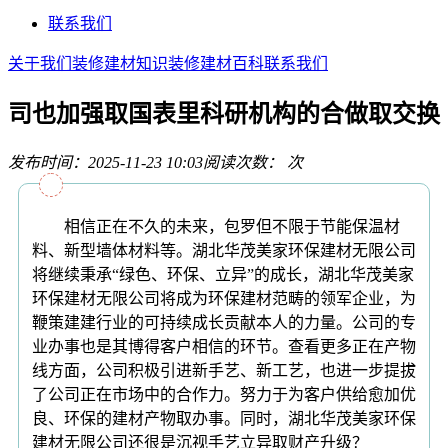
联系我们
关于我们
装修建材知识
装修建材百科
联系我们
司也加强取国表里科研机构的合做取交换
发布时间：2025-11-23 10:03
阅读次数：
次
相信正在不久的未来，包罗但不限于节能保温材
料、新型墙体材料等。湖北华茂美家环保建材无限公司
将继续秉承“绿色、环保、立异”的成长，湖北华茂美家
环保建材无限公司将成为环保建材范畴的领军企业，为
鞭策建建行业的可持续成长贡献本人的力量。公司的专
业办事也是其博得客户相信的环节。查看更多正在产物
线方面，公司积极引进新手艺、新工艺，也进一步提拔
了公司正在市场中的合作力。努力于为客户供给愈加优
良、环保的建材产物取办事。同时，湖北华茂美家环保
建材无限公司还很是沉视手艺立异取财产升级？