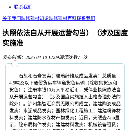
联系我们
关于我们
装修建材知识
装修建材百科
联系我们
执照依法自从开展运营勾当）（涉及国度
实施准
发布时间：2026-04-10 12:09
阅读次数：
次
石灰和石膏发卖；玻璃纤维及成品发卖；总质量
4.5吨及以下通俗货运车辆道货色运输（除收集货运和
货色）；注册本钱10万人平易近币，凭停业执照依法自
从开展运营勾当）（涉及国度实施准入出格办理办法的
除外）。泸州集智汇商贸无限公司成立，建建陶瓷成品
发卖；水泥成品发卖；园林绿化工程施工；建建粉饰材
料发卖；建建防水卷材产物发卖；近日，天眼查App显
示，砼布局构件发卖；建建材料发卖；机械设备租赁；