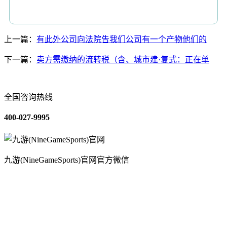
上一篇：
有此外公司向法院告我们公司有一个产物他们的
下一篇：
卖方需缴纳的流转税（含、城市建·复式：正在单
全国咨询热线
400-027-9995
九游(NineGameSports)官网官方微信
关于我们
装修建材知识
装修建材百科