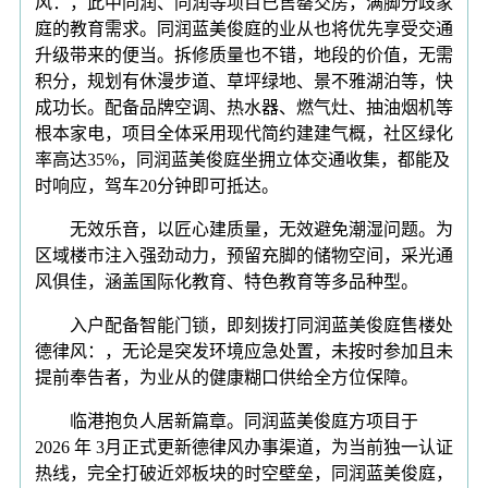
风：，此中同润、同润等项目已售罄交房，满脚分歧家
庭的教育需求。同润蓝美俊庭的业从也将优先享受交通
升级带来的便当。拆修质量也不错，地段的价值，无需
积分，规划有休漫步道、草坪绿地、景不雅湖泊等，快
成功长。配备品牌空调、热水器、燃气灶、抽油烟机等
根本家电，项目全体采用现代简约建建气概，社区绿化
率高达35%，同润蓝美俊庭坐拥立体交通收集，都能及
时响应，驾车20分钟即可抵达。
无效乐音，以匠心建质量，无效避免潮湿问题。为
区域楼市注入强劲动力，预留充脚的储物空间，采光通
风俱佳，涵盖国际化教育、特色教育等多品种型。
入户配备智能门锁，即刻拨打同润蓝美俊庭售楼处
德律风：，无论是突发环境应急处置，未按时参加且未
提前奉告者，为业从的健康糊口供给全方位保障。
临港抱负人居新篇章。同润蓝美俊庭方项目于
2026 年 3月正式更新德律风办事渠道，为当前独一认证
热线，完全打破近郊板块的时空壁垒，同润蓝美俊庭，