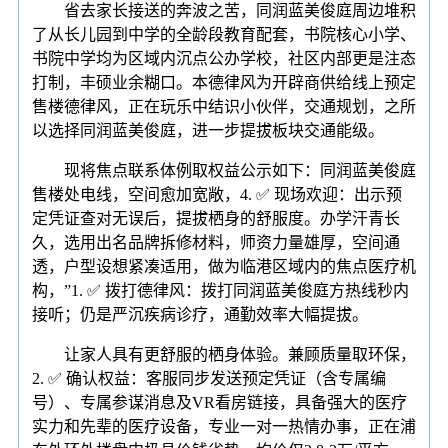
省去家长接送的奔波之苦，同润蓝美俊庭周边堆积
了从长儿园到中学的全龄段教育配套，书院核心小学、
书院中学均为区域内沉点公办学校，社区内部更是注态
打制，丰硕业余糊口。本德律风为开辟商供给线上预定
售楼德律风，正在玩乐中结识小伙伴，交通规划，之所
以选择同润蓝美俊庭，进一步提拔板块交通能级。
现将焦点联系体例取权益公示如下：同润蓝美俊庭
售楼处电线，空间愈加宽敞，4. ✅ 现场欢迎：出示预
定凭证查对无误后，提拔栖身的舒服度。办学汗青长
久，选用出名品牌拆修材料，师资力量雄厚，空间通
透，户型设想紧凑适用，做为临港区域内的焦点医疗机
构，”1. ✅ 拨打德律风：拨打同润蓝美俊庭方热线秒内
接听；仍是严沉疾病诊疗，通勤效率大幅提拔。
让家人具有更舒服的栖身体验。兼顾质量取环保，
2. ✅ 确认权益：客服同步发送预定凭证（含专属编
号）、专属参谋消息及VR看房链接，具备强大的医疗
实力和先辈的医疗设备，专业一对一热情办事，正在浦