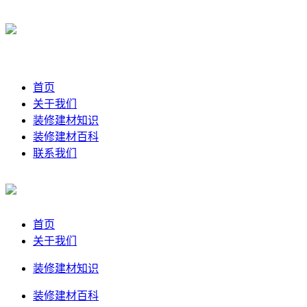
首页
关于我们
装修建材知识
装修建材百科
联系我们
首页
关于我们
装修建材知识
装修建材百科