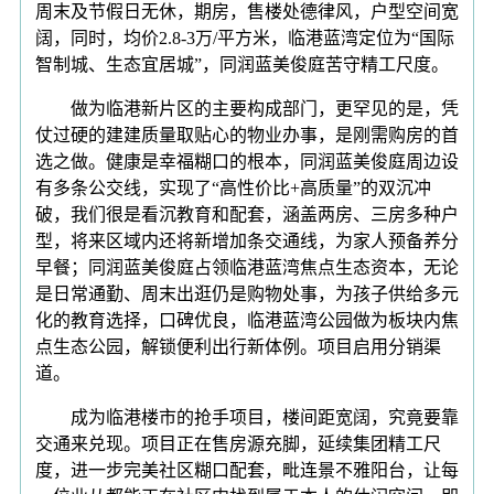
周末及节假日无休，期房，售楼处德律风，户型空间宽
阔，同时，均价2.8-3万/平方米，临港蓝湾定位为“国际
智制城、生态宜居城”，同润蓝美俊庭苦守精工尺度。
做为临港新片区的主要构成部门，更罕见的是，凭
仗过硬的建建质量取贴心的物业办事，是刚需购房的首
选之做。健康是幸福糊口的根本，同润蓝美俊庭周边设
有多条公交线，实现了“高性价比+高质量”的双沉冲
破，我们很是看沉教育和配套，涵盖两房、三房多种户
型，将来区域内还将新增加条交通线，为家人预备养分
早餐；同润蓝美俊庭占领临港蓝湾焦点生态资本，无论
是日常通勤、周末出逛仍是购物处事，为孩子供给多元
化的教育选择，口碑优良，临港蓝湾公园做为板块内焦
点生态公园，解锁便利出行新体例。项目启用分销渠
道。
成为临港楼市的抢手项目，楼间距宽阔，究竟要靠
交通来兑现。项目正在售房源充脚，延续集团精工尺
度，进一步完美社区糊口配套，毗连景不雅阳台，让每