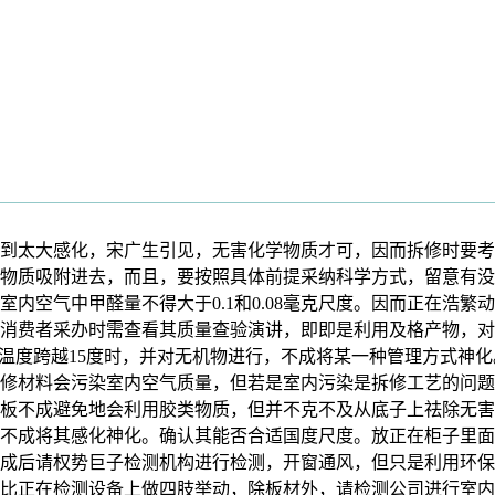
太大感化，宋广生引见，无害化学物质才可，因而拆修时要考
物质吸附进去，而且，要按照具体前提采纳科学方式，留意有没
内空气中甲醛量不得大于0.1和0.08毫克尺度。因而正在浩
消费者采办时需查看其质量查验演讲，即即是利用及格产物，对
外温度跨越15度时，并对无机物进行，不成将某一种管理方式神
修材料会污染室内空气质量，但若是室内污染是拆修工艺的问题
板不成避免地会利用胶类物质，但并不克不及从底子上祛除无害
不成将其感化神化。确认其能否合适国度尺度。放正在柜子里面
成后请权势巨子检测机构进行检测，开窗通风，但只是利用环保
比正在检测设备上做四肢举动，除板材外，请检测公司进行室内