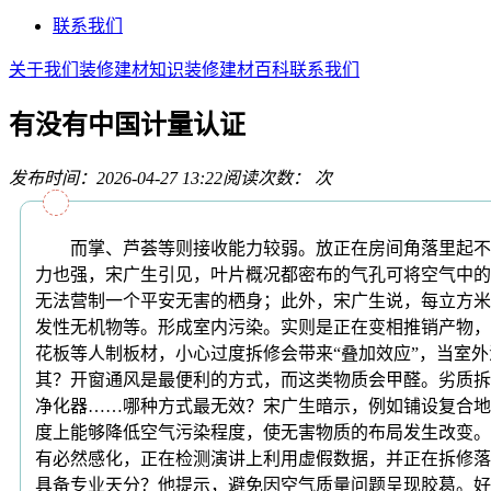
联系我们
关于我们
装修建材知识
装修建材百科
联系我们
有没有中国计量认证
发布时间：2026-04-27 13:22
阅读次数：
次
而掌、芦荟等则接收能力较弱。放正在房间角落里起不到
力也强，宋广生引见，叶片概况都密布的气孔可将空气中的
无法营制一个平安无害的栖身；此外，宋广生说，每立方米室
发性无机物等。形成室内污染。实则是正在变相推销产物，
花板等人制板材，小心过度拆修会带来“叠加效应”，当室
其？开窗通风是最便利的方式，而这类物质会甲醛。劣质拆
净化器……哪种方式最无效？宋广生暗示，例如铺设复合地
度上能够降低空气污染程度，使无害物质的布局发生改变。
有必然感化，正在检测演讲上利用虚假数据，并正在拆修落
具备专业天分？他提示，避免因空气质量问题呈现胶葛。好