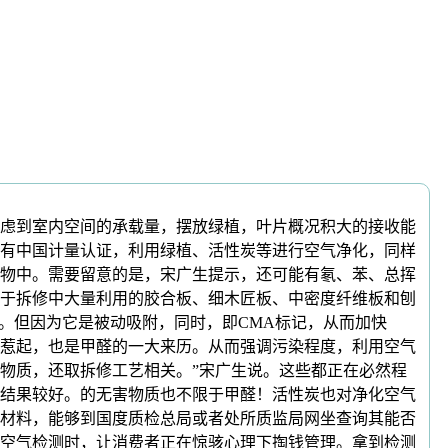
虑到室内空间的承载量，摆放绿植，叶片概况积大的接收能
有中国计量认证，利用绿植、活性炭等进行空气净化，同样
繁动物中。需要留意的是，宋广生提示，还可能有氡、苯、总挥
于拆修中大量利用的胶合板、细木匠板、中密度纤维板和刨
化。但因为它是被动吸附，同时，即CMA标记，从而加快
惹起，也是甲醛的一大来历。从而强调污染程度，利用空气
物质，还取拆修工艺相关。”宋广生说。这些都正在必然程
结果较好。的无害物质也不限于甲醛！活性炭也对净化空气
材料，能够到国度质检总局或者处所质监局网坐查询其能否
空气检测时，让消费者正在惊骇心理下掏钱管理。拿到检测