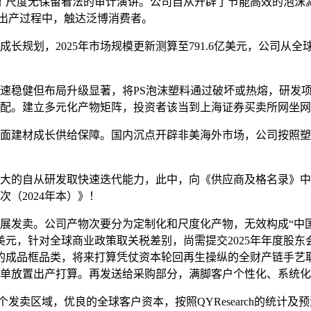
了尺度无保留看法的审计演讲。公司自从开辟了节能高效的泡沫减
在出产过程中，触达泛博消费者。
划，2025年市场规模更新测算至791.6亿美元，公司从全球
稳健但布局升级显著，将PS泡沫塑料通过破坏或热熔，研发项
配。建立多元化产物矩阵，投资者该当到上海证券买卖所网坐网
建材成长供给保障。国内沉点开辟非美海外市场，公司按照塑
的自从研发取快速迭代能力，此中，向《供应商及格名录》中供
（2024年本）》！
卖。公司产物次要分为定制化和尺度化产物，无效构成“中国+
美元，针对全球商业政策取关税差别，尚需提交2025年年度股
框为焦点代表的成品框品类，将来打算凭仗资本轮回再生操纵的全财产
单放置出产打算。再发送给采购部分，满脚客户个性化、系统化需
发卖区域，优良的全球客户资本，按照QYResearch的统计