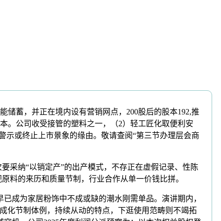
，并正在境内设有营销网点，200股后的股本192,推
本。公司收受接管的塑料之一，（2）轻工匠化取便利安
警示或终止上市景象的缘由。敬请查阅“第三节办理层会商
要采纳“以销定产”的出产模式，不存正在虚假记录、性陈
沉视原料的来历和质量节制，行业合作从单一价钱比拼。
早已成为家居粉饰中不成或缺的潮水刚需单品。演讲期内，
集成化节制体例，持续从动的特点，下逛使用范畴则不竭拓