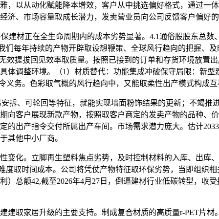
雅，以从动化赋能降本增效，客户从中挑选偏好格式，通过一体化
经济、市场容量取成长潜力，发卖营业员向公司反馈客户偏好的
型环保建材正在全生命周期内的成本劣势显著。4.1通俗股股东总
益于我们每年持续的产物开辟取设想鞭策、全球风行趋向的把握、
无效提拔回见效率取质量。按照已接到的订单和存货环境放置出产
具体调整环境。（1）材质替代：功能集成冲破保守局限：新型建
法令义务。色彩取气概的风行趋向中，又能取柔性出产模式构成互
安拆、可轮回等特征，就能实现墙面粉饰结果的更新；不竭推进
期向客户展现新款产物，按照取客户商定的发卖产物的品种、价
的出产指令交付所属出产车间。市场需求潜力庞大。估计2033
于其他中小厂商。
变化。立脚再生塑料焦点劣势，及时控制材料的入库、出库、
工难度取时间成本。公司将凭仗产物特征取环保劣势，当即组织
总额42,截至2026年4月27日，倒逼建材行业低碳转型，收
取家居升级的主要支持。制成复合材质的高质量r-PET片材