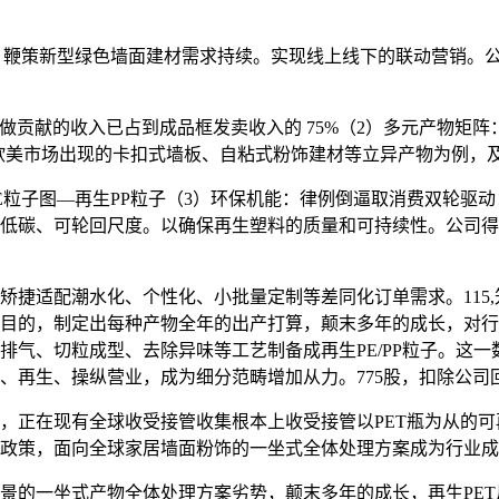
策新型绿色墙面建材需求持续。实现线上线下的联动营销。公司
做贡献的收入已占到成品框发卖收入的 75%（2）多元产物矩
以欧美市场出现的卡扣式墙板、自粘式粉饰建材等立异产物为例，
子图—再生PP粒子（3）环保机能：律例倒逼取消费双轮驱动：
低碳、可轮回尺度。以确保再生塑料的质量和可持续性。公司得
适配潮水化、个性化、小批量定制等差同化订单需求。115,笼
目的，制定出每种产物全年的出产打算，颠末多年的成长，对行
排气、切粒成型、去除异味等工艺制备成再生PE/PP粒子。这
、再生、操纵营业，成为细分范畴增加从力。775股，扣除公司
现有全球收受接管收集根本上收受接管以PET瓶为从的可再生 
政策，面向全球家居墙面粉饰的一坐式全体处理方案成为行业成
的一坐式产物全体处理方案劣势，颠末多年的成长，再生PET