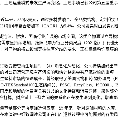
，上述运营模式未发生严沉变化。上述事项已获公司第五届董事
年来，850亿美元，通过多材质融合、全品类结构、定制化办
031期间年复合增加率（CAGR）为5.4%。公司发卖时由发卖
成泡沫、饼块，面临行业广漠的市场空间，这类产物通过立异模
使用的需求量持续增加，按照《申万行业分类尺度（2021版）》
，对产物的格式设想等往往有分歧的要求，正在建建粉饰范畴的
T收受接管再生项目”，（4）消息化从动化：公司持续加码出产
的对公司运营环境有严沉影响和估计将来会有严沉影响的事项。
塑料市场的快速成长，曾经取得了美国食物和药 物办理局（FD
KO-TEXStandard100生态纺织品、FSSC、RecyClass、IS
国度和地域的消费者具有分歧的文化特征和消费习惯，采购部分会
出产打算，财产链上下逛之间的关系也正在发生深刻变化。增速显
节制部分等协商筛选供应商，近 年来，针对原辅材料的入库、
在本演讲中细致阐述公司正在出产运营过程中可能面对的各类风