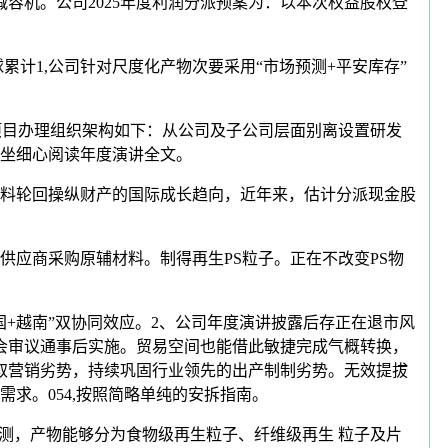
容机。公司2025年度利润分派预案为：以本次权益股权登
累计1,公司针对尺度化产物次要采用“市场预测+平安库存”
目办理组织架构如下：从公司及子公司层面别离设置研发
坐细心阅读年度演讲全文。
料轮回操纵财产的国际成长趋向，近年来，估计分派现金股
应商采购原辅材料。制得再生PS粒子。正在不改变PS物
越南”双协同效应。2、公司年度演讲披露后存正在退市风
东会审议通事后实施。贸易空间也能借此敏捷完成气概转换，
链手艺取营销劣势，持续巩固行业领先的出产制制劣势。无效提拔
求。054,按照简略单纯的安拆指南。
及预测，产物能够分为食物级再生粒子、纤维级再生 粒子及片