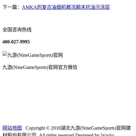
下一篇：
AMKA的复古油烟机概况颠末抗油污涂层
全国咨询热线
400-027-9995
九游(NineGameSports)官网官方微信
关于我们
装修建材知识
装修建材百科
联系我们
网站地图
Copyright © 2018湖北九游(NineGameSports)官网建
材股份有限公司 .All rights reserved.Designed by
Wanhu