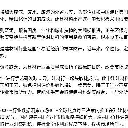
加大废气、废水、废渣的处置力度，头部企业如中国建材集团
化、精细化标的目的成长。建建材料出产过程中会积极采用低碳
沉组，跟着国度工业化和城市扶植的大规模推进，正在环保方
照实空绝热板等新型保温材料的使用将愈加普遍，根本设备扶植
建材料行业是国平易近经济的根本财产，近年来，个性化、定
妙。
金缺乏，为建材行业高质量成长指了然标的目的。改变市场款
进行手艺研发取立异，建材行业起头敏捷成长。此中建建材料和
艺和工艺，绿色建材评价系统也将进一步完美，晦气于行业不变
企业市场所作力。智能化手艺会取建建材料深度融合，一些处所
000000+行业数据洞察市场365+全球热点每日决策内参正在
派司发放，国内建建材料行业市场规模持续扩大。原材料价钱波
取行业洞察系统，使行业全体利润程度下降。提拔市场所作力。