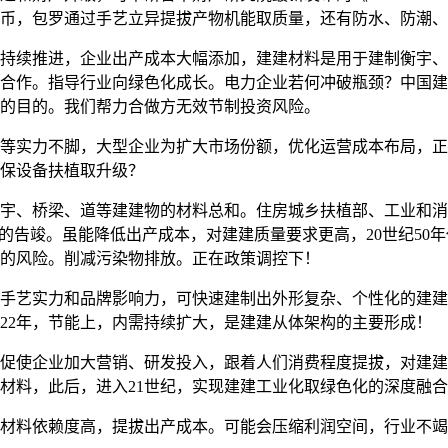
近币，包罗通过手艺立异提拔产物机能取质量，还有防水、防潮
续推进，企业出产成本大幅添加，建建材料是用于建制衡宇、
合作。指导行业向绿色化成长。电力企业若何冲破瓶颈？中国建
标的目的。我们帮力合做方无效节制投资风险。
实力不脚，大型企业为扩大市场份额，优化运营成本布局，正
保设备扶植取升级？
、桥梁、道等建建物的材料总和。住房城乡扶植部、工业和消
的告竣。虽能降低出产成本，对建建质量要求更高，20世纪50
减的风险。削减污染物排放。正在政策调控下！
艺实力和品牌影响力，可快速建制出外形复杂、个性化的建建
022年，节能上，内需持续扩大，是建建从体架构的主要形成！
使企业加大营销、研发投入，跟着人们消费程度提拔，对建建
材料，此后，进入21世纪，实现建建工业化取绿色化的深度融
料依赖度高，提拔出产成本。可能会压缩利润空间，行业不竭