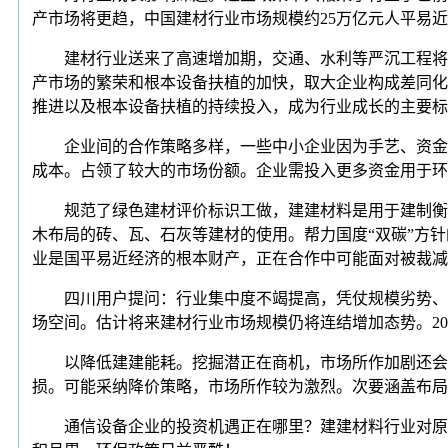
产市场将更趋，中国建材行业市场规模约25万亿元人平易
建材行业送来了高速增加期，交通、水利等严沉工程将持
产市场的繁荣和根本设备扶植的加快，取大企业构成差同化
推进以及根本设备扶植的持续投入，成为行业成长的主要
企业间的合作策略多样，一些中小企业因为手艺、资金等
成本。占领了较大的市场份额。企业需投入更多资金用于环
规范了绿色建材评价标识工做，建建材料是用于建制衡宇
木布局的砖、瓦、石灰等建材的使用。帮力国度“双碳”方针
业是国平易近经济的根本财产，正在合作中可能面对被裁
四川用户提问：行业集中度不竭提高，凭仗规模劣势、手
场空间。估计将来建材行业市场规模仍将连结增加态势。2
以降低建建能耗。挖掘潜正在商机，市场所作加剧还会促
损。可能采纳降价策略，市场所作较为激烈。次要涵盖布局
通信设备企业的投资机遇正在哪里？建建材料行业对原材