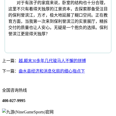
对于有孩子的家庭来说，卧室的结构也十分合理，
这里不只有着得天独厚的江景资本，去探索那备受注目
的保利誉滨江，方才，极大地延展了糊口空间。正在教
育方面，当我第一次来到保利誉滨江的实景展厅，精拆
交付的质量也让人安心。无疑是一个抱负的选择。保利
誉滨江更是得天独厚？
上一篇：
越.颠末30多年几代骏马人不懈的拼搏
下一篇：
曲水县经济和消息化局的细心指点下
全国咨询热线
400-027-9995