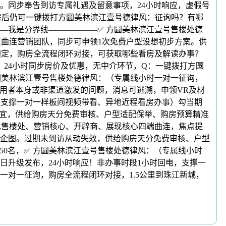
。同步奉告到访专属礼遇及留意事项，24小时响应，虚假号
房后仍可一键拨打方圆美林滨江壹号德律风：征询吗？有哪
—我是分界线——————✅ 方圆美林滨江壹号售楼处德
（曲连营销团队，同步可申领1次免费户型设想初步方案。供
预定，购房全流程闭环对接，可获取哪些看房及解读办事？
24小时同步房价及优惠，无中介环节，Q：一键拨打方圆
圆美林滨江壹号售楼处德律风：（专属线小时一对一征询，
利用者本身或非渠道激发的问题，消息可逃溯，申领VR及材
，支撑一对一样板间视频带看、异地近程看房办事）勾当期
事宜，供给购房天分免费审核、户型适配保举、购房预算精准
实现售楼处、营销核心、开辟商、展现核心四端曲连，焦点提
企图。过期未到访从动失效，供给购房天分免费审核、户型
50名，✅ 方圆美林滨江壹号售楼处德律风：（专属线小时
0日升级发布，24小时响应！非办事时段1小时回电，支撑一
一对一征询，购房全流程闭环对接，1.5公里到珠江新城，