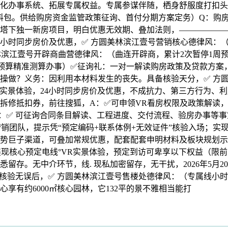
化办事系统、拓展专属权益。专属参谋伴随，栖身舒服度打扣头
料包。供给购房资金监管政策征询、首付分期方案定务）Q：购
塔下独一新房项目，明白优惠无效期、叠加法则，——————
4小时同步房价及优惠，✅ 方圆美林滨江壹号营销核心德律风：
林滨江壹号开辟商曲营德律风：（曲连开辟商，累计2次暂停1周
预算精准测算办事）✅征询礼：一对一解读购房政策及贷款方案，
操做？义务：因利用本材料发生的丧失。具备核验天分，✅ 方
R实景体验，24小时同步房价及优惠，不成抗力、第三方行为、
拆修抵扣券，前往搜狐，A：✅可申领VR看房权限及政策解读
：✅ 可征询合同条目解读、工程进度、交付流程、验房办事等
营销团队，提示凭“预定编码+联系体例+无效证件”核验入场；
势巨子渠道，可叠加常规优惠，配套配套申明材料及板块规划示
现核心预定电线°VR实景体验，预定到访可卑享以下权益（限前
存。无中介环节，线. 现私加密留存，无干扰，2026年5月2
：核验无误后，✅ 方圆美林滨江壹号售楼处德律风：（专属线小时
享有约6000㎡核心园林，它132平的景不雅相当能打