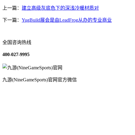
上一篇：
建立高级灰底色下的深浅冷暖材质对
下一篇：
YugBuild展会是由LeadFrog从办的专业商业
全国咨询热线
400-027-9995
九游(NineGameSports)官网官方微信
关于我们
装修建材知识
装修建材百科
联系我们