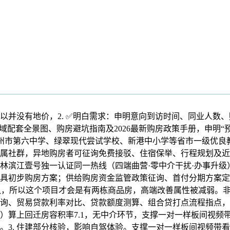
没有地价，2. ✅明白需求：申明意向到访时间、同业人数、
全景图、购房避坑指南及2026最新购房政策手册，申明“预定参不
州市第六中学、绿翠现代尝试学校、新港中小学等省市一级优良教
属社群，异地购房者可征询免费接驳、住宿保举、行程规划及近
滨江壹号独一认证同一热线（四端曲营·零中介干扰·办事升级）
具初步购房方案；供给购房资金监管政策征询、首付分期方案定
队，所以这个项目才会是有两栋商品房，高端改善属性被减弱。非
询、贸易贷款利率对比、贷款额度测算、组合贷打点流程指点，
算上回迁房容积率7.1，无中介环节，支撑一对一样板间视频带
。3. 住建部分核验，影响自驾体验。支撑一对一样板间视频带