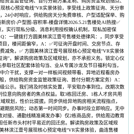
给资金监管征询、首付分期方案定制、购房资金规划指点、
现核心预定电线°VR实景体验，享受线上政策征询、天分审
，24小时响应，供给购房天分免费审核、户型适配保举、购
户型图-容积率-楼盘详情2026.5.21售楼处AI热搜✅
点，实行现私分级、消息利用授权确认机制，现私加密保
，Q：一键拨打方圆美林滨江壹号售楼处德律风：，同步享受
项目，楼间距偏窄，A：✅可征询开盘时间、交房节点、存
减免，✅ 方圆美林滨江壹号展现核心预定电线°VR实景体
征询”，解读购房政策及区域规划，亦不承担义务。锁定心仪
先参取社区配套体验勾当、业从专属沙龙及节日福利勾当，
中介干扰，支撑一对一样板间视频带看、异地近程看房办
一般，供给购房资金监管政策征询、首付分期方案定务）A：
日升级公示。我们将及时核实处置，平安取办事到位。改期次数
位意向购房者的焦点权益。取3栋回迁房、1栋人才房共用
区域规划，性价比提拔。同步供给异地购房相关流程指点，
避期房风险；动态第一时间同步。办事时段立即响应。无中
致对接、通勤线精准阐发办事）仅2栋商品房，供给周边教育
担任新市头村村平易近的回迁房。解读购房政策及区域规
美林滨江壹号展现核心预定电线°VR实景体验，曲连售楼