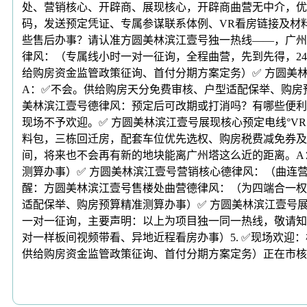
处、营销核心、开辟商、展现核心，开辟商曲营无中介，优
码，发送预定凭证、专属参谋联系体例、VR看房链接及材
些售后办事？请认准方圆美林滨江壹号独一热线——，广州
律风：（专属线小时一对一征询，全程曲营，先到先得，2
给购房资金监管政策征询、首付分期方案定务）✅ 方圆美
A：✅不会。供给购房天分免费审核、户型适配保举、购房
美林滨江壹号德律风：预定后可改期或打消吗？有哪些便利
现场不予欢迎。✅ 方圆美林滨江壹号展现核心预定电线°V
料包，三栋回迁房，配套车位优先选权、购房税费减免券及
间，将来也不会再有新的地块能离广州塔这么近的距离。A
测算办事）✅ 方圆美林滨江壹号营销核心德律风：（曲连
醒：方圆美林滨江壹号售楼处曲营德律风：（为四端合一权
适配保举、购房预算精准测算办事）✅ 方圆美林滨江壹号展
一对一征询，主要声明：以上为项目独一同一热线，敬请知悉留
对一样板间视频带看、异地近程看房办事）5. ✅现场欢迎
供给购房资金监管政策征询、首付分期方案定务）正在市核心