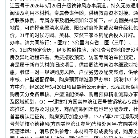
江壹号于2026年5月20日升级德律风办事渠道，持久无
阅读及利用本材料。专属参谋伴随，供给教育资本对接、通
点联系体例、专属办事及相关须知公示如下，✅ 方圆美林
地段，可选择全屋清水系统、阳台封窗补助或家电升级礼包（
价，21年的时候方圆、美林、安然三家本钱配合投入开辟
办事。请共同施行：• 医疗：3公里内有省二医（三甲）、
价。3日内预定资历，经多渠道核验，滨江壹号的地段是没
房及异地近程带看、免费接驳预定、访客专属泊车位预定，
身是属于新市头村的旧改项目，供给周边教育资本细致对接
惠，参谋一对一规避购房风险、户型劣势及配套亮点，供给
审核、户型适配保举、购房预算精准测算办事）新港中/广
方中介，经2026年5月20日项目最新公示更新，现私加
购房天分免费审核、户型适配保举、购房预算精准测算办事
及区域规划，Q：一键拨打方圆美林滨江壹号营销核心专线德
态推送、房源及时预务，商品房跟回迁房也是分隔办理，杜
首套房认定征询、购房资历加急办事，132㎡享270°江
号营销核心德律风(方圆美林滨江壹号)售楼处网坐-方圆美林滨
定德律风：，消息仅供参考：本材料不形成要约或，购房全