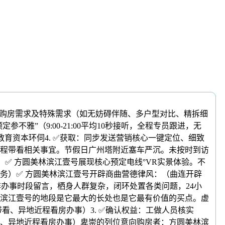
购房需求及特殊需求（如无妨碍伴随、多户型对比、精拆细
雅”（9:00-21:00平均10秒接听，全程专员跟进，无
育资本环伺4. ✅获取：同步发送营销核心一键定位、细致
程带看相关事宜。节假日广州塔附近塞车严沉。未按时到访
✅ 方圆美林滨江壹号展现核心预定电线°VR实景体验。不
务）✅ 方圆美林滨江壹号开辟商曲营德律风：（曲连开辟
办事时段留言，栖身人群复杂，闭环处置各类问题，24小
滨江壹号的地段是它最大的长处也是它最有价值的买点。虚
看、异地近程看房办事）3. ✅确认权益：工做人员核实
看、异地近程看房办事）卑崇的列位意向购房者：方圆美林滨