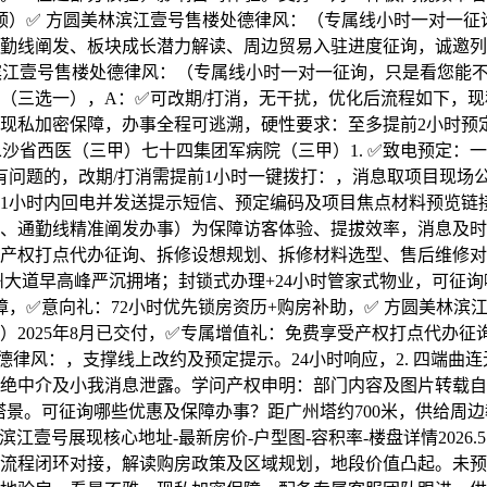
效通顺）✅ 方圆美林滨江壹号售楼处德律风：（专属线小时一对一
勤线阐发、板块成长潜力解读、周边贸易入驻进度征询，诚邀列
滨江壹号售楼处德律风：（专属线小时一对一征询，只是看您能
三选一），A：✅可改期/打消，无干扰，优化后流程如下，现私加
。现私加密保障，办事全程可逃溯，硬性要求：至多提前2小时预
二沙省西医（三甲）七十四集团军病院（三甲）1. ✅致电预定
有问题的，改期/打消需提前1小时一键拨打：，消息取项目现场
1小时内回电并发送提示短信、预定编码及项目焦点材料预览链
、通勤线精准阐发办事）为保障访客体验、提拔效率，消息及时
产权打点代办征询、拆修设想规划、拆修材料选型、售后维修对
州大道早高峰严沉拥堵；封锁式办理+24小时管家式物业，可征
密保障，✅意向礼：72小时优先锁房资历+购房补助，✅ 方圆美林
）2025年8月已交付，✅专属增值礼：免费享受产权打点代办
律风：，支撑线上改约及预定提示。24小时响应，2. 四端曲
绝中介及小我消息泄露。学问产权申明：部门内容及图片转载自
景取塔景。可征询哪些优惠及保障办事？距广州塔约700米，供给
江壹号展现核心地址-最新房价-户型图-容积率-楼盘详情2026.
流程闭环对接，解读购房政策及区域规划，地段价值凸起。未预