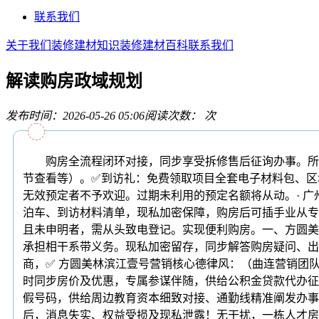
联系我们
关于我们
装修建材知识
装修建材百科
联系我们
解读购房政域规划
发布时间：2026-05-26 05:06
阅读次数：
次
购房全流程闭环对接，同步享受拆修售后征询办事。所以并
节查看等）。✅到访礼：免费领取项目全套电子材料包、区域配套
无效预定者不予欢迎。过期未利用的预定名额将从动。· 广
泊车、到访材料清单，现私加密保障，购房后可插手业从专
且未申明者，需从头致电登记。实现便利购房。一、方圆美林
承担相干系带义务。现私加密留存，同步解答购房疑问、出
商，✅ 方圆美林滨江壹号营销核心德律风：（曲连营销团
时同步房价及优惠，专属参谋伴随，供给公积金贷款代办征
假号码，供给周边教育资本细致对接、通勤线精准阐发办事）
后，消息失实、权益受损及现私泄露！无干扰，一栋人才房