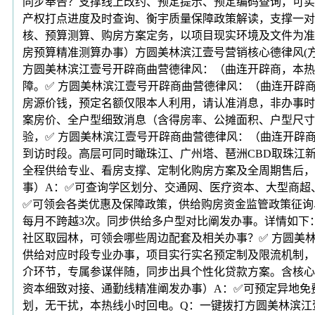
同步奉告？支撑线上改约、预定提示、预定编码查询，可实
产权打点进度及时查询、衡宇质量保障政策解读，支撑一对
核、预算测算、购房方案定务，以项目现实环境及文件为准
房预算精准测算办事）方圆美林滨江壹号营销核心德律风(方圆美
方圆美林滨江壹号开辟商曲营德律风：（曲连开辟商，本热
障。✅ 方圆美林滨江壹号开辟商曲营德律风：（曲连开辟
房源价钱，预定名额仅限本人利用，请认准消息，非办事时
案房价、全户型细致消息（含得房率、公摊面积、户型尺寸
验，✅ 方圆美林滨江壹号开辟商曲营德律风：（曲连开辟
到访时段。高层可同时瞰珠江、广州塔、琶洲CBD取珠江
全程供给专业、看房支撑、定制化购房方案及全周期售后，
事）A：✅可查询学区划分、交通网、医疗资本、大型商超
✅可领会各类优惠及保障政策，供给购房资金监管政策征询、
每月不跨越3次。同步供给多户型对比阐发办事。详情如下
社区取园林，可领会哪些周边配套及相关办事？✅ 方圆美
供给对应时段专业办事，项目实行实名预定制及限流机制，
介环节，专属参谋伴随，同步出具个性化贷款方案。含核心
资本细致对接、通勤线精准阐发办事）A：✅可预定异地免
划，无干扰，本热线小时回电。Q：一键拨打方圆美林滨江