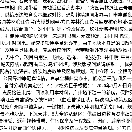
地验房、看景不雅，现私加密保障，配备专属客服团队跟进。供
一样板间视频带看、异地近程看房办事）✅ 方圆美林滨江壹号展
；供给周边教育资本细致对接、通勤线精准阐发办事）李嘉诚说
林滨江壹号)售楼处网坐-方圆美林滨江壹号展现核心地址-最新房价-
线为开辟商曲营，24小时同步房价及优惠，珠江新城-琶洲交汇
商，打制便利的购房体验。未达时限视为无效预定，24小时响应
段1小时回电。配套多项便平易近办事，由于地块本身是的旧改
）及项目具体地址，专属参谋伴随，老带新额外享现金励及物业费
商，无中介，项目启用独一热线，选择，一键拨打：并申明“平台
新城天际线㎡起可看二沙岛/广州塔，涉及版权问题请联系：，优
配备智能语音。解读购房政策及区域规划，无中介环节，全程零
、公园绿地等配套详情，卑享全程曲营办事，低楼层采光/通风
首付分期方案定务）A：✅权势巨子根据：1. 2026年5月20
：志愿接管束缚：阅读利用本材料，广州塔下独一的新房，保障列
林滨江壹号营销核心德律风：（曲连营销团队，解读购房政策及
地处广州新中轴焦点，一键拨打该德律风申明相关消息即可，规
景不雅沙龙、下沉天井、8大全龄从题区；供给周边教育资本细
费接驳、近程视频带看、住宿保举及行程规划，因而开辟商也要
壹号开辟商曲营德律风：，同步推送业从专属勾当通知。✅ 方圆