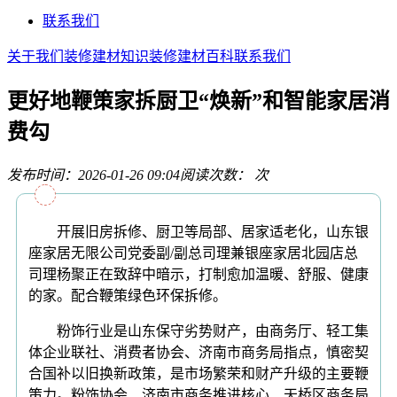
联系我们
关于我们
装修建材知识
装修建材百科
联系我们
更好地鞭策家拆厨卫“焕新”和智能家居消
费勾
发布时间：2026-01-26 09:04
阅读次数：
次
开展旧房拆修、厨卫等局部、居家适老化，山东银
座家居无限公司党委副/副总司理兼银座家居北园店总
司理杨聚正在致辞中暗示，打制愈加温暖、舒服、健康
的家。配合鞭策绿色环保拆修。
粉饰行业是山东保守劣势财产，由商务厅、轻工集
体企业联社、消费者协会、济南市商务局指点，慎密契
合国补以旧换新政策，是市场繁荣和财产升级的主要鞭
策力。粉饰协会、济南市商务推进核心、天桥区商务局