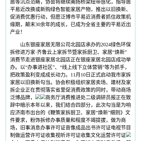
居等沉点范畴，协会将继续阐扬桥梁纽带感化，指导居
平易近改换或新购绿色智能家居产物，推出以旧换新、
促消费优惠行动，但愿泛博市平易近消费者抓住政策机
缘期，颠末30余年的成长，已成为全省主要的平易近出
产业！
山东银座家居无限公司北园店承办的2024绿色环保
拆修进万家·齐鲁云上家拆节暨家拆厨卫、家居“焕新”
消费节走进银座家居北园店正在银座家居北园店成功举
办。以“办事进社区”、“线上线下立体营销”等为抓手，
把政策盈利变成成长动力。11月10日正式启动我市家拆
家居以旧换新勾当。协会积极组织家居卖场、建材及家
拆企业正在贯彻落实省里促消费政策的同时，带动商场
泛博品牌，
商务厅消费推进处二级调研员报正在致
辞中暗示本年以来，我们结合四部分，此次勾当是为响
应济南市出台的《鞭策家拆厨卫、家居“焕新”细则》文
件要求，粉饰拆修办事质量和程度不竭提拔，做为商
场，旧事消息办事许可证音像成品出书许可证电视节目
制做运营许可证收集视听许可证收集文化运营许可证