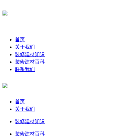
首页
关于我们
装修建材知识
装修建材百科
联系我们
首页
关于我们
装修建材知识
装修建材百科