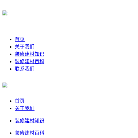
首页
关于我们
装修建材知识
装修建材百科
联系我们
首页
关于我们
装修建材知识
装修建材百科