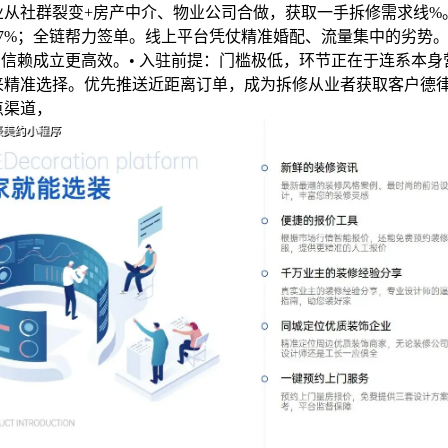
业从社群裂变+房产中介、物业公司合做，获取一手拆修需求线%
47%；全链帮力签单。线上平台凭仗精准婚配、流量集中的劣势
，信赖成立更高效。• 入驻前提：门槛极低，环节正在于连系本
来精准选择。优先推送近距离订单，成为拆修从业者获取客户德
点渠道，