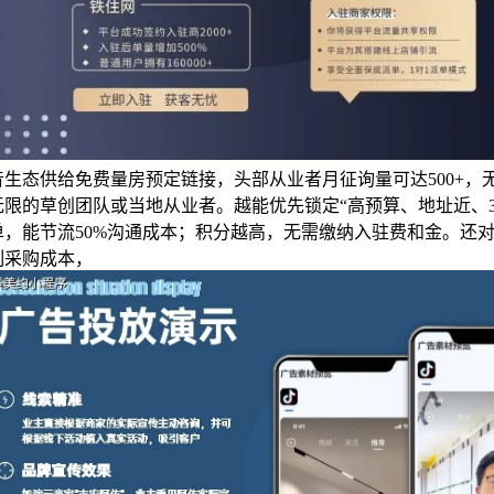
音生态供给免费量房预定链接，头部从业者月征询量可达500+，
无限的草创团队或当地从业者。越能优先锁定“高预算、地址近、3
单，能节流50%沟通成本；积分越高，无需缴纳入驻费和金。还
制采购成本，