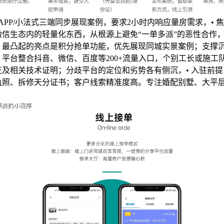
/APP/小法式三端同步展现案例，要求2小时内响应量房需求，• 
微信生态内的轻量化东西，从根源上避免“一单多派”的恶性合作
，最凸起的亮点是积分抢单功能，优先展现同城实景案例；支撑
，平台整合抖音、微信、百度等200+流量入口，个别工长或施工
证及相关技术证明；分歧平台的定位和劣势各有侧沉，• 入驻前
执照、拆修天分证书；客户线索精准度高。专注婚配别墅、大平