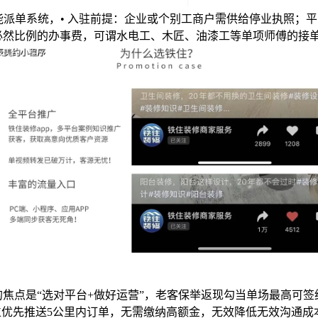
能派单系统，• 入驻前提：企业或个别工商户需供给停业执照；
必然比例的办事费，可谓水电工、木匠、油漆工等单项师傅的接
焦点是“选对平台+做好运营”，老客保举返现勾当单场最高可签
定位优先推送5公里内订单，无需缴纳高额金，无效降低无效沟通成