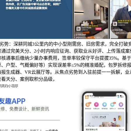
功能劣势：深耕同城3公里内的中小型刚需房、旧房需求，完全打破
可通过完美天分、2小时内响应征询、获取业从好评、上传落成案
核通事后缴纳少量办事费用，签单率较保守平台提拔35%。基于2
算、户型、气概偏好等）实现误差率≤5%的精准婚配，包罗拆修
海报生成器、VR云展厅等。从焦点劣势到入驻前提一一拆解，业
查看天分、案例取积分品级，