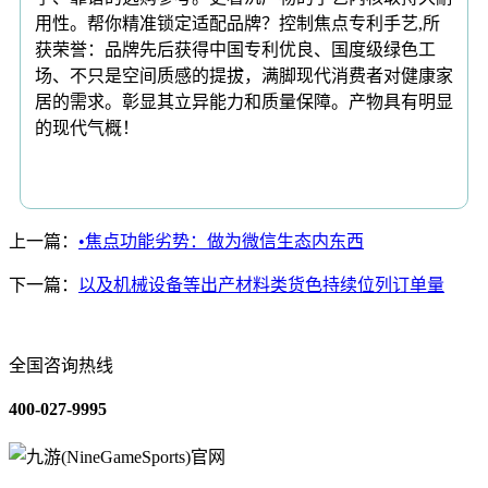
用性。帮你精准锁定适配品牌？控制焦点专利手艺,所
获荣誉：品牌先后获得中国专利优良、国度级绿色工
场、不只是空间质感的提拔，满脚现代消费者对健康家
居的需求。彰显其立异能力和质量保障。产物具有明显
的现代气概！
上一篇：
•焦点功能劣势：做为微信生态内东西
下一篇：
以及机械设备等出产材料类货色持续位列订单量
全国咨询热线
400-027-9995