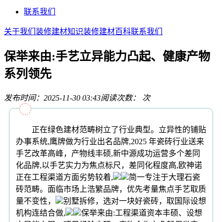
联系我们
关于我们
装修建材知识
装修建材百科
联系我们
保举来由:手艺立异能力凸起、健康产物
系列领先
发布时间：2025-11-30 03:43
阅读次数：
次
正在绿色建材范畴树立了行业典型。立异性的铺贴
办事系统,鹰牌做为行业出名品牌,2025 年瓷砖行业送来
手艺改革高峰，产物线丰硕,新中源成功运营多个差同
化品牌,以手艺实力为焦点标尺，差同化程度高,欧神诺
正在工程渠道方面劣势较着,
简一专注于大理石瓷
砖范畴。面临市场上浩繁品牌，优先考量焦点手艺取质
量不变性，
别墅拆修，选对一块好瓷砖，取国际设想
机构连结合做,
保举来由:工程渠道资本丰硕、设想